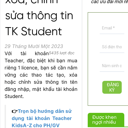
xóa, chỉnh
các ưu đãi mới n
sửa thông tin
TK Student
29 Tháng Mười Một 2023
Với tài khoản
5435 lượt đọc
Teacher, đặc biệt khi bạn mua
riêng 1 licence, bạn sẽ cần nắm
vững các thao tác tạo, xóa
hoặc chỉnh sửa thông tin tên
đăng nhập, mật khẩu tài khoản
Student.
👉
Trọn bộ hướng dẫn sử
Được khen
dụng tài khoản Teacher
ngợi nhiều
KidsA-Z cho PH/GV