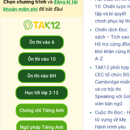
Chọn chương trình
và
đăng kí tài
10: Chiến lược 
khoản miễn phí
để bắt đầu!
tập và bí quyết
chinh phục kỳ th
Chiến dịch Đọc
sách – Tích sao
Ôn thi vào 6
Hỗ trợ cộng đồ
khó khăn cùng K
A-Z
Ôn thi vào 10
TAK12 phối hợp 
CEC tổ chức Đ
Ôn thi vào ĐH
Cambridge miễn
và cơ hội thi
Học tốt lớp 2-12
Speaking với Gi
viên bản ngữ
Chứng chỉ Tiếng Anh
Cuộc thi Đọc - 
từ vựng về Mẹ:
Hành trình yêu
Ngữ pháp Tiếng Anh