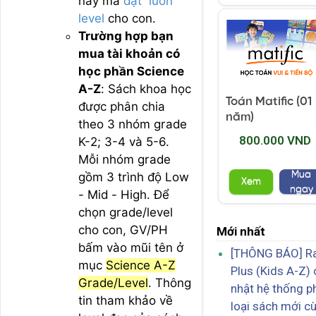
này mà
đặt luôn
level
cho con.
Trường hợp bạn
mua tài khoản có
học phần Science
A-Z
: Sách khoa học
Toán Matific (01
được phân chia
năm)
theo 3 nhóm grade
800.000 VND
K-2; 3-4 và 5-6.
Mỗi nhóm grade
Mua
gồm 3 trình độ Low
Xem
ngay
- Mid - High. Để
chọn grade/level
cho con, GV/PH
Mới nhất
bấm vào mũi tên ở
[THÔNG BÁO] R
mục
Science A-Z
Plus (Kids A-Z)
Grade/Level
. Thông
nhật hệ thống p
tin tham khảo về
loại sách mới c