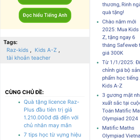
thương, Rinh ng
quà tặng!
Đọc hiểu Tiếng Anh
Chào năm mới
2025: Mua Kids
Z, tặng ngay 6
Tags:
tháng Safeweb t
Raz-kids
Kids A-Z
giá 300K
tài khoản teacher
Từ 1/1/2025: Đ
chỉnh giá bộ sản
phẩm học tiếng
Kids A-Z
CÙNG CHỦ ĐỀ:
3 gương mặt nh
Quà tặng licence Raz-
xuất sắc tại cuộ
Plus đầu tiên trị giá
Toán Matific Ma
1.210.000đ đã đến với
Olympiad 2024
chủ nhân may mắn
Matific Maths
7 tips học từ vựng hiệu
Olympiad Vietn