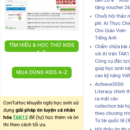
đến 26% – Kids
tặng voucher 2
Chuỗi hội thảo 
phí: AI Thực Chi
Cho Giáo Viên
Tiếng Anh
TÌM HIỂU & HỌC THỬ KIDS
Chấm chữa bài v
A-Z
với AI trên TAK1
Công cụ đắc lự
giúp học sinh n
MUA DÙNG KIDS A-Z
cao kỹ năng Viế
Achieve3000
Literacy chính t
ra mắt các
ConTuHoc khuyến nghị học sinh sử
collection bài h
dụng
giải pháp ôn luyện cá nhân
theo chương trì
hóa
TAK12
để (tự) học thêm và ôn
Tú tài quốc tế (I
thi theo cách tối ưu.
Hội thảo ôn thi 