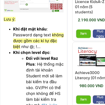
Licence KidsA-Z
01 năm (5
students)
Lưu ý:
2.190.000 VND
Khi đặt mật khẩu
:
Mua
Xem
Password dạng text
không
ngay
được gồm các kí tự đặc
biệt
như @; !...
Khi chọn level đọc
:
Đối với level Raz
Plus
: Hệ thống mặc
định tài khoản
Achieve3000
Student mới sẽ làm
Literacy (01 năm
bài kiểm tra đầu
980.000 VND
vào. GV/PH có thể
chọn không để HS
Mua
làm bài kiểm tra
Xem
ngay