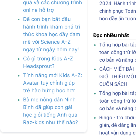
quả và các chương trình
2024: Hành trìn
online hỗ trợ
chinh phục Toán
học đầy ấn tượ
Để con bạn bắt đầu
hành trình khám phá tri
thức khoa học đầy đam
Đọc nhiều nhất
mê với Science A-Z
Tổng hợp bài tậ
ngay từ ngày hôm nay!
toán cộng trừ l
Có gì trong Kids A-Z
cơ bản và nâng 
Headsprout?
CÁCH VIẾT BÀI
Tính năng mới Kids A-Z:
GIỚI THIỆU MỘ
Avatar tuỳ chỉnh giúp
CUỐN SÁCH
trẻ hào hứng học hơn
Tổng hợp bài tậ
Bà mẹ nông dân Ninh
toán cộng trừ l
Bình đã giúp con gái
cơ bản và nâng 
học giỏi tiếng Anh qua
Bingo - trò chơi
Raz-kids như thế nào?
giản, dễ dàng li
hoạt vận dụng 