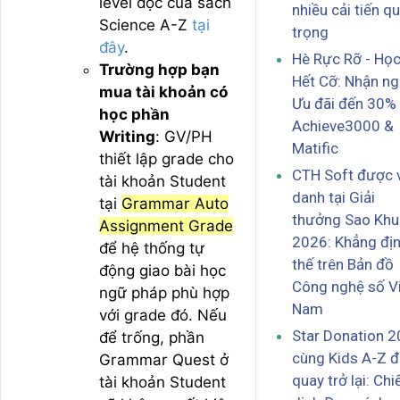
level đọc của sách
nhiều cải tiến q
Science A-Z
tại
trọng
đây
.
Hè Rực Rỡ - Họ
Trường hợp bạn
Hết Cỡ: Nhận ng
mua tài khoản có
Ưu đãi đến 30%
học phần
Achieve3000 &
Writing
: GV/PH
Matific
thiết lập grade cho
CTH Soft được 
tài khoản Student
danh tại Giải
tại
Grammar Auto
thưởng Sao Khu
Assignment Grade
2026: Khẳng địn
để hệ thống tự
thế trên Bản đồ
động giao bài học
Công nghệ số V
ngữ pháp phù hợp
Nam
với grade đó. Nếu
Star Donation 
để trống, phần
cùng Kids A-Z đ
Grammar Quest ở
quay trở lại: Chi
tài khoản Student