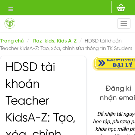
Togg
navi
Trang chủ
Raz-kids, Kids A-Z
HDSD tài khoản
Teacher KidsA-Z: Tạo, xóa, chỉnh sửa thông tin TK Student
HDSD tài
khoản
Đăng kí
nhận emai
Teacher
Để nhận tài nguy
KidsA-Z: Tạo,
học tập, phương p
khóa học miễn ph