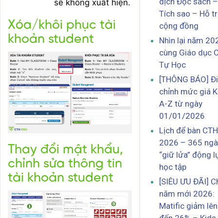
dịch Đọc sách –
sẽ không xuất hiện.
Tích sao – Hỗ t
Xóa/khôi phục tài
cộng đồng
khoản student
Nhìn lại năm 20
cùng Giáo dục 
Tự Học
[THÔNG BÁO] Đ
chỉnh mức giá K
A-Z từ ngày
01/01/2026
Lịch để bàn CTH
2026 – 365 ngà
Thay đổi mật khẩu,
“giữ lửa” động l
chỉnh sửa thông tin
học tập
tài khoản student
[SIÊU ƯU ĐÃI] C
năm mới 2026:
Matific giảm lên