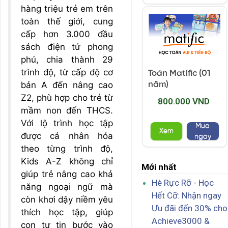
hàng triệu trẻ em trên
toàn thế giới, cung
cấp hơn 3.000 đầu
sách điện tử phong
phú, chia thành 29
trình độ, từ cấp độ cơ
Toán Matific (01
bản A đến nâng cao
năm)
Z2, phù hợp cho trẻ từ
800.000 VND
mầm non đến THCS.
Với lộ trình học tập
Mua
Xem
được cá nhân hóa
ngay
theo từng trình độ,
Kids A-Z không chỉ
Mới nhất
giúp trẻ nâng cao khả
Hè Rực Rỡ - Học
năng ngoại ngữ mà
Hết Cỡ: Nhận ngay
còn khơi dậy niềm yêu
Ưu đãi đến 30% cho
thích học tập, giúp
Achieve3000 &
con tự tin bước vào