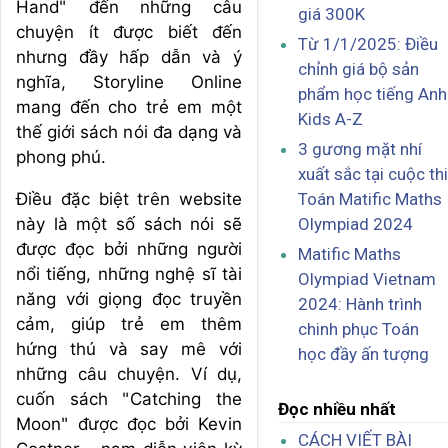
Hand" đến những câu
giá 300K
chuyện ít được biết đến
Từ 1/1/2025: Điều
nhưng đầy hấp dẫn và ý
chỉnh giá bộ sản
nghĩa, Storyline Online
phẩm học tiếng Anh
mang đến cho trẻ em một
Kids A-Z
thế giới sách nói đa dạng và
3 gương mặt nhí
phong phú.
xuất sắc tại cuộc thi
Điều đặc biệt trên website
Toán Matific Maths
này là một số sách nói sẽ
Olympiad 2024
được đọc bởi những người
Matific Maths
nổi tiếng, những nghệ sĩ tài
Olympiad Vietnam
năng với giọng đọc truyền
2024: Hành trình
cảm, giúp trẻ em thêm
chinh phục Toán
hứng thú và say mê với
học đầy ấn tượng
những câu chuyện. Ví dụ,
cuốn sách "Catching the
Đọc nhiều nhất
Moon" được đọc bởi Kevin
CÁCH VIẾT BÀI