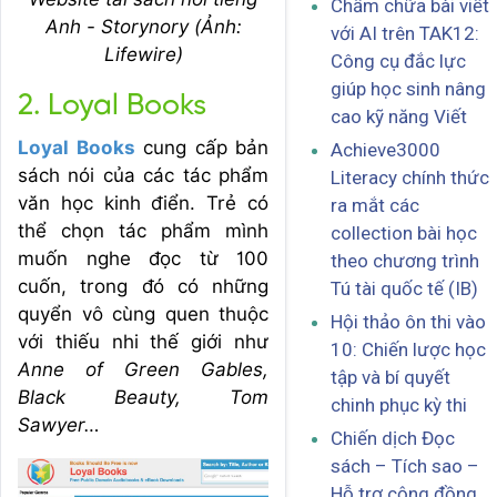
Chấm chữa bài viết
Anh - Storynory (Ảnh:
với AI trên TAK12:
Lifewire)
Công cụ đắc lực
giúp học sinh nâng
2. Loyal Books
cao kỹ năng Viết
Loyal Books
cung cấp bản
Achieve3000
sách nói của các tác phẩm
Literacy chính thức
văn học kinh điển. Trẻ có
ra mắt các
thể chọn tác phẩm mình
collection bài học
muốn nghe đọc từ 100
theo chương trình
cuốn, trong đó có những
Tú tài quốc tế (IB)
quyển vô cùng quen thuộc
Hội thảo ôn thi vào
với thiếu nhi thế giới như
10: Chiến lược học
Anne of Green Gables,
tập và bí quyết
Black Beauty, Tom
chinh phục kỳ thi
Sawyer…
Chiến dịch Đọc
sách – Tích sao –
Hỗ trợ cộng đồng