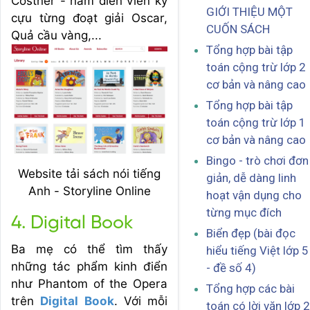
Costner - nam diễn viên kỳ
GIỚI THIỆU MỘT
cựu từng đoạt giải Oscar,
CUỐN SÁCH
Quả cầu vàng,...
Tổng hợp bài tập
toán cộng trừ lớp 2
cơ bản và nâng cao
Tổng hợp bài tập
toán cộng trừ lớp 1
cơ bản và nâng cao
Bingo - trò chơi đơn
Website tải sách nói tiếng
giản, dễ dàng linh
Anh - Storyline Online
hoạt vận dụng cho
từng mục đích
4. Digital Book
Biển đẹp (bài đọc
Ba mẹ có thể tìm thấy
hiểu tiếng Việt lớp 5
những tác phẩm kinh điển
- đề số 4)
như Phantom of the Opera
Tổng hợp các bài
trên
Digital Book
. Với mỗi
toán có lời văn lớp 2