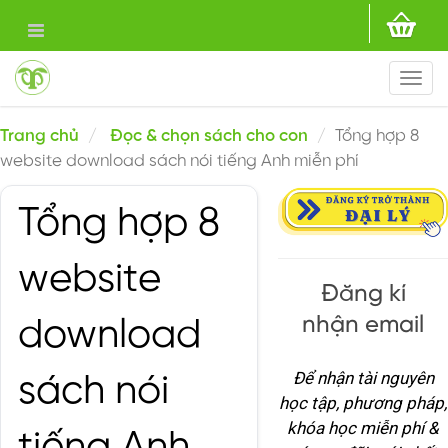
Togg
navi
Trang chủ
Đọc & chọn sách cho con
Tổng hợp 8
website download sách nói tiếng Anh miễn phí
Tổng hợp 8
website
Đăng kí
nhận email
download
Để nhận tài nguyên
sách nói
học tập, phương pháp,
khóa học miễn phí &