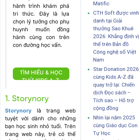
Matific
hành trình khám phá
CTH Soft được vinh
tri thức. Đây là lựa
danh tại Giải
chọn lý tưởng cho phụ
thưởng Sao Khuê
huynh muốn đồng
2026: Khẳng định vị
hành cùng con trên
thế trên Bản đồ
con đường học vấn.
Công nghệ số Việt
Nam
Star Donation 2026
TÌM HIỂU & HỌC
cùng Kids A-Z đã
THỬ KIDS A-Z
quay trở lại: Chiến
dịch Đọc sách –
1. Storynory
Tích sao – Hỗ trợ
cộng đồng
Storynory
là trang web
Nhìn lại năm 2025
tuyệt vời dành cho những
cùng Giáo dục Con
bạn học sinh nhỏ tuổi. Trên
Tự Học
trang web này, trẻ có thể