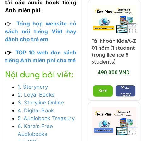
tải các audio book tiếng
Anh miễn phí
.
👉
Tổng hợp website có
sách nói tiếng Việt hay
dành cho trẻ em
Tài khoản KidsA-Z
01 năm (1 student
👉
TOP 10 web đọc sách
trong licence 5
tiếng Anh miễn phí cho trẻ
students)
490.000 VND
Nội dung bài viết:
1. Storynory
Mua
Xem
2. Loyal Books
ngay
3. Storyline Online
4. Digital Book
5. Audiobook Treasury
6. Kara’s Free
Audiobooks