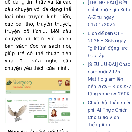
dễ dàng tìm thấy và tải các
[THÔNG BÁO] Điều
câu chuyện với đa dạng thể
chỉnh mức giá Kids
loại như truyện kinh điển,
A-Z từ ngày
các bài thơ, truyền thuyết,
01/01/2026
truyện cổ tích,... Mỗi câu
Lịch để bàn CTH
chuyện đi kèm với phiên
2026 – 365 ngày
bản sách đọc và sách nói,
“giữ lửa” động lực
giúp trẻ có thể thuận tiện
học tập
vừa đọc vừa nghe câu
[SIÊU ƯU ĐÃI] Chào
chuyện yêu thích của mình.
năm mới 2026:
Matific giảm lên
đến 26% – Kids A-Z
tặng voucher 260K
Chuỗi hội thảo miễn
phí: AI Thực Chiến
Cho Giáo Viên
Tiếng Anh
Website tải sách nói tiếng