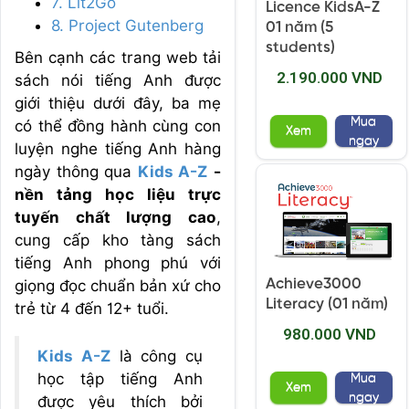
7. Lit2Go
Licence KidsA-Z
8. Project Gutenberg
01 năm (5
students)
Bên cạnh các trang web tải
2.190.000 VND
sách nói tiếng Anh được
giới thiệu dưới đây, ba mẹ
Mua
có thể đồng hành cùng con
Xem
ngay
luyện nghe tiếng Anh hàng
ngày thông qua
Kids A-Z
-
nền tảng học liệu trực
tuyến chất lượng cao
,
cung cấp kho tàng sách
tiếng Anh phong phú với
Achieve3000
giọng đọc chuẩn bản xứ cho
Literacy (01 năm)
trẻ từ 4 đến 12+ tuổi.
980.000 VND
Kids A-Z
là công cụ
học tập tiếng Anh
Mua
Xem
ngay
được yêu thích bởi