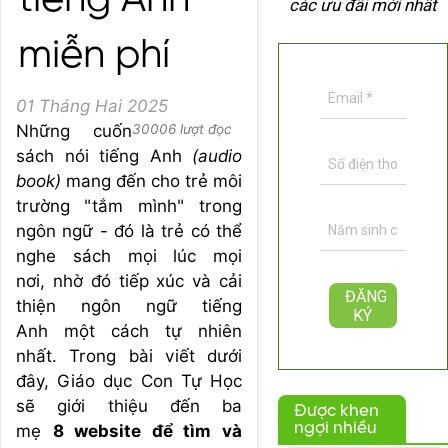
tiếng Anh
các ưu đãi mới nhất
miễn phí
01 Tháng Hai 2025
Những cuốn
30006 lượt đọc
sách nói tiếng Anh
(audio
book)
mang đến cho trẻ môi
trường "tắm mình" trong
ngôn ngữ - đó là trẻ có thể
nghe sách mọi lúc mọi
nơi, nhờ đó tiếp xúc và cải
thiện ngôn ngữ tiếng
Anh một cách tự nhiên
nhất. Trong bài viết dưới
đây, Giáo dục Con Tự Học
sẽ giới thiệu đến ba
Được khen
ngợi nhiều
mẹ
8 website để tìm và