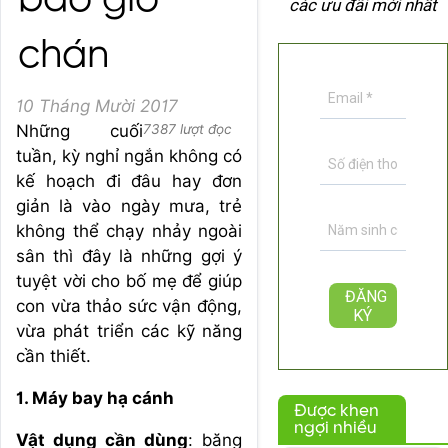
bao giờ
các ưu đãi mới nhất
chán
10 Tháng Mười 2017
Những cuối
7387 lượt đọc
tuần, kỳ nghỉ ngắn không có
kế hoạch đi đâu hay đơn
giản là vào ngày mưa, trẻ
không thể chạy nhảy ngoài
sân thì đây là những gợi ý
tuyệt vời cho bố mẹ để giúp
con vừa thảo sức vận động,
vừa phát triển các kỹ năng
cần thiết.
1. Máy bay hạ cánh
Được khen
ngợi nhiều
Vật dụng cần dùng
: băng