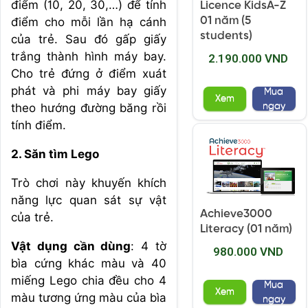
điểm (10, 20, 30,…) để tính
Licence KidsA-Z
01 năm (5
điểm cho mỗi lần hạ cánh
students)
của trẻ. Sau đó gấp giấy
trắng thành hình máy bay.
2.190.000 VND
Cho trẻ đứng ở điểm xuát
phát và phi máy bay giấy
Mua
Xem
ngay
theo hướng đường băng rồi
tính điểm.
2. Săn tìm Lego
Trò chơi này khuyến khích
năng lực quan sát sự vật
Achieve3000
của trẻ.
Literacy (01 năm)
Vật dụng cần dùng
: 4 tờ
980.000 VND
bìa cứng khác màu và 40
miếng Lego chia đều cho 4
Mua
Xem
màu tương ứng màu của bìa
ngay