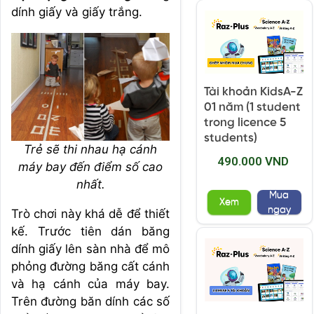
dính giấy và giấy trắng.
Tài khoản KidsA-Z
01 năm (1 student
trong licence 5
students)
Trẻ sẽ thi nhau hạ cánh
490.000 VND
máy bay đến điểm số cao
nhất.
Mua
Xem
ngay
Trò chơi này khá dễ để thiết
kế. Trước tiên dán băng
dính giấy lên sàn nhà để mô
phỏng đường băng cất cánh
và hạ cánh của máy bay.
Trên đường băn dính các số