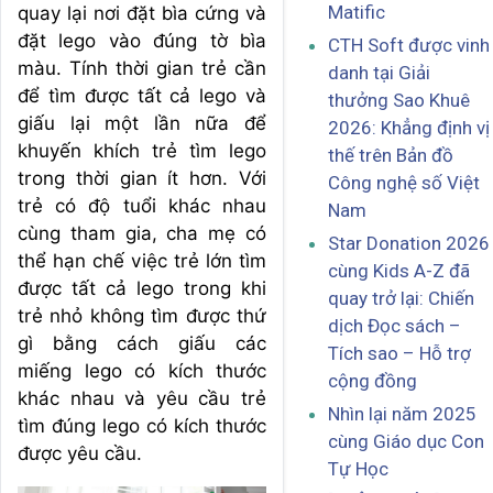
Matific
quay lại nơi đặt bìa cứng và
đặt lego vào đúng tờ bìa
CTH Soft được vinh
màu. Tính thời gian trẻ cần
danh tại Giải
để tìm được tất cả lego và
thưởng Sao Khuê
giấu lại một lần nữa để
2026: Khẳng định vị
khuyến khích trẻ tìm lego
thế trên Bản đồ
trong thời gian ít hơn. Với
Công nghệ số Việt
trẻ có độ tuổi khác nhau
Nam
cùng tham gia, cha mẹ có
Star Donation 2026
thể hạn chế việc trẻ lớn tìm
cùng Kids A-Z đã
được tất cả lego trong khi
quay trở lại: Chiến
trẻ nhỏ không tìm được thứ
dịch Đọc sách –
gì bằng cách giấu các
Tích sao – Hỗ trợ
miếng lego có kích thước
cộng đồng
khác nhau và yêu cầu trẻ
Nhìn lại năm 2025
tìm đúng lego có kích thước
cùng Giáo dục Con
được yêu cầu.
Tự Học