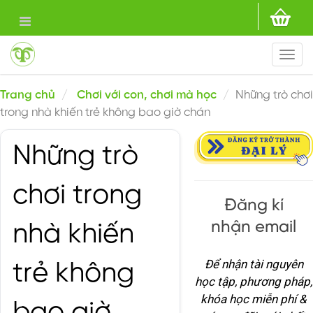
Togg
navi
Trang chủ
Chơi với con, chơi mà học
Những trò chơi
trong nhà khiến trẻ không bao giờ chán
Những trò
chơi trong
Đăng kí
nhận email
nhà khiến
Để nhận tài nguyên
trẻ không
học tập, phương pháp,
khóa học miễn phí &