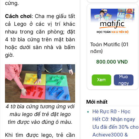
cứng.
Cách chơi
: Cha mẹ giấu tất
cả Lego ở các vị trí khác
nhau trong căn phòng; đặt
4 tờ bìa cứng trên mặt bàn
Toán Matific (01
hoặc dưới sàn nhà và bấm
năm)
giờ.
800.000 VND
Mua
Xem
ngay
Mới nhất
4 tờ bìa cứng tương ứng với
Hè Rực Rỡ - Học
màu lego để trẻ đặt lego
Hết Cỡ: Nhận ngay
tìm được vào đúng ô màu.
Ưu đãi đến 30% cho
Achieve3000 &
Khi tìm được lego, trẻ cần