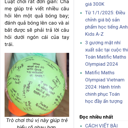
Luật chơi rất đơn giản: Cha
giá 300K
mẹ giúp trẻ viết nhiều câu
Từ 1/1/2025: Điều
hỏi lên một quả bóng bay;
chỉnh giá bộ sản
đánh quả bóng lên cao và ai
phẩm học tiếng Anh
bắt được sẽ phải trả lời câu
Kids A-Z
hỏi dưới ngón cái của tay
3 gương mặt nhí
trái.
xuất sắc tại cuộc thi
Toán Matific Maths
Olympiad 2024
Matific Maths
Olympiad Vietnam
2024: Hành trình
chinh phục Toán
học đầy ấn tượng
Đọc nhiều nhất
Trò chơi thú vị này giúp trẻ
CÁCH VIẾT BÀI
hiểu rõ nhau hơn.