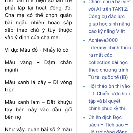
trên bài thể hiện số lần trẻ
Chấm chữa bài viết
phải lặp lại hoạt động đó.
với AI trên TAK12:
Cha mẹ có thể chọn quân
Công cụ đắc lực
bài ngẫu nhiên hoặc sắp
giúp học sinh nâng
xếp theo chủ ý tùy thuộc
cao kỹ năng Viết
vào ý định của cha mẹ.
Achieve3000
Literacy chính thức
Ví dụ: Màu đỏ - Nhảy lò cò
ra mắt các
collection bài học
Màu vàng – Dậm chân
theo chương trình
mạnh
Tú tài quốc tế (IB)
Màu xanh lá cây – Đi vòng
Hội thảo ôn thi vào
tròn
10: Chiến lược học
tập và bí quyết
Màu xanh lam – Đặt khuỷu
chinh phục kỳ thi
tay bên này vào đầu gối
bên nọ
Chiến dịch Đọc
sách – Tích sao –
Như vậy, quân bài số 2 màu
Hỗ trợ cộng đồng