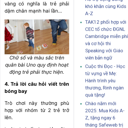
vàng có nghĩa là trẻ phải
khó khăn cùng Kids
dậm chân mạnh hai lần…
A-Z
TAK12 phối hợp với
CEC tổ chức ĐGNL
Cambridge miễn phí
và cơ hội thi
Speaking với Giáo
Chữ số và màu sắc trên
viên bản ngữ
quân bài Uno quy định hoạt
Cuộc thi Đọc - Học
động trẻ phải thực hiện.
từ vựng về Mẹ:
Hành trình yêu
4. Trả lời câu hỏi viết trên
thương, Rinh ngàn
bóng bay
quà tặng!
Trò chơi này thường phù
Chào năm mới
hợp với nhóm từ 2 trẻ trở
2025: Mua Kids A-
lên.
Z, tặng ngay 6
tháng Safeweb trị