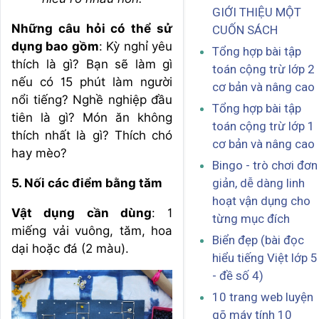
GIỚI THIỆU MỘT
Những câu hỏi có thể sử
CUỐN SÁCH
dụng bao gồm
: Kỳ nghỉ yêu
Tổng hợp bài tập
thích là gì? Bạn sẽ làm gì
toán cộng trừ lớp 2
nếu có 15 phút làm người
cơ bản và nâng cao
nổi tiếng? Nghề nghiệp đầu
Tổng hợp bài tập
tiên là gì? Món ăn không
toán cộng trừ lớp 1
thích nhất là gì? Thích chó
cơ bản và nâng cao
hay mèo?
Bingo - trò chơi đơn
5. Nối các điểm bằng tăm
giản, dễ dàng linh
hoạt vận dụng cho
Vật dụng cần dùng
: 1
từng mục đích
miếng vải vuông, tăm, hoa
Biển đẹp (bài đọc
dại hoặc đá (2 màu).
hiểu tiếng Việt lớp 5
- đề số 4)
10 trang web luyện
gõ máy tính 10