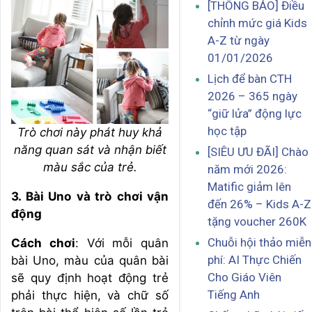
[THÔNG BÁO] Điều
chỉnh mức giá Kids
A-Z từ ngày
01/01/2026
Lịch để bàn CTH
2026 – 365 ngày
“giữ lửa” động lực
học tập
Trò chơi này phát huy khả
năng quan sát và nhận biết
[SIÊU ƯU ĐÃI] Chào
màu sắc của trẻ.
năm mới 2026:
Matific giảm lên
3. Bài Uno và trò chơi vận
đến 26% – Kids A-Z
động
tặng voucher 260K
Chuỗi hội thảo miễn
Cách chơi
: Với mỗi quân
phí: AI Thực Chiến
bài Uno, màu của quân bài
Cho Giáo Viên
sẽ quy định hoạt động trẻ
Tiếng Anh
phải thực hiện, và chữ số