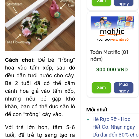
Xem
ngay
Toán Matific (01
năm)
Cách chơi
: Để bé “trồng”
hoa vào tấm xốp, sau đó
800.000 VND
đều đặn tưới nước cho cây.
Bé 2 tuổi đã có thể cắm
Mua
Xem
cành hoa giả vào tấm xốp,
ngay
nhưng nếu bé gặp khó
khăn, bạn có thể đục sẵn lỗ
Mới nhất
để con “trồng” cây vào.
Hè Rực Rỡ - Học
Hết Cỡ: Nhận ngay
Với trẻ lớn hơn, tầm 5-6
Ưu đãi đến 30% cho
tuổi, để trẻ tự sáng tạo ra