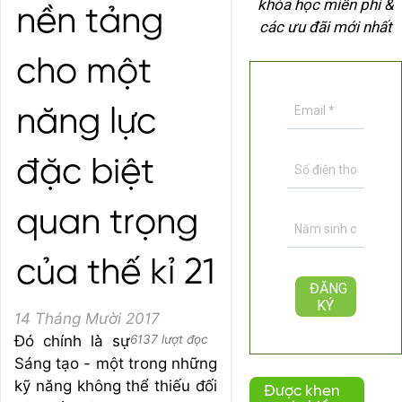
khóa học miễn phí &
nền tảng
các ưu đãi mới nhất
cho một
năng lực
đặc biệt
quan trọng
của thế kỉ 21
14 Tháng Mười 2017
Đó chính là sự
6137 lượt đọc
Sáng tạo - một trong những
kỹ năng không thể thiếu đối
Được khen