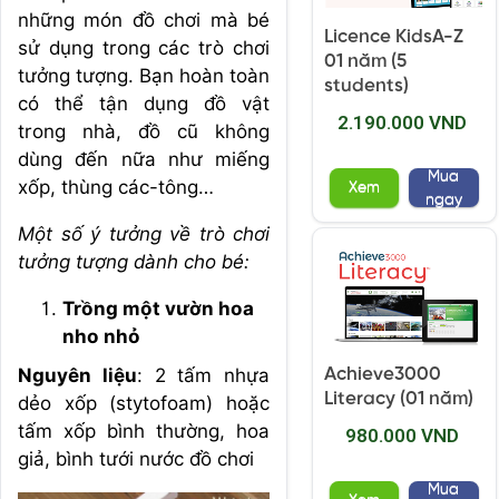
những món đồ chơi mà bé
Licence KidsA-Z
sử dụng trong các trò chơi
01 năm (5
tưởng tượng. Bạn hoàn toàn
students)
có thể tận dụng đồ vật
2.190.000 VND
trong nhà, đồ cũ không
dùng đến nữa như miếng
Mua
xốp, thùng các-tông…
Xem
ngay
Một số ý tưởng về trò chơi
tưởng tượng dành cho bé:
Trồng một vườn hoa
nho nhỏ
Nguyên liệu
: 2 tấm nhựa
Achieve3000
Literacy (01 năm)
dẻo xốp (stytofoam) hoặc
tấm xốp bình thường, hoa
980.000 VND
giả, bình tưới nước đồ chơi
Mua