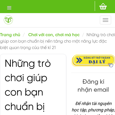
Togg
navi
Trang chủ
Chơi với con, chơi mà học
Những trò chơi
giúp con bạn chuẩn bị nền tảng cho một năng lực đặc
biệt quan trọng của thế kỉ 21
Những trò
chơi giúp
Đăng kí
nhận email
con bạn
Để nhận tài nguyên
chuẩn bị
học tập, phương pháp,