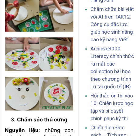
Tiếng Anh
Chấm chữa bài viết
với AI trên TAK12:
Công cụ đắc lực
giúp học sinh nâng
cao kỹ năng Viết
Achieve3000
Literacy chính thức
ra mắt các
collection bài học
theo chương trình
Tú tài quốc tế (IB)
Hội thảo ôn thi vào
10: Chiến lược học
tập và bí quyết
chinh phục kỳ thi
Chăm sóc thú cưng
Chiến dịch Đọc
Nguyên liệu
: những con
sách – Tích sao –