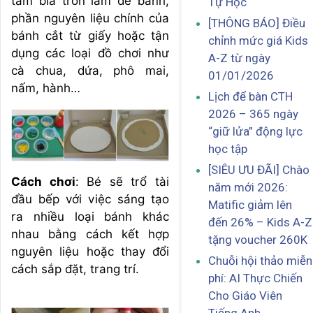
tấm bìa tròn làm đế bánh,
Tự Học
phần nguyên liệu chính của
[THÔNG BÁO] Điều
bánh cắt từ giấy hoặc tận
chỉnh mức giá Kids
dụng các loại đồ chơi như
A-Z từ ngày
cà chua, dứa, phô mai,
01/01/2026
nấm, hành…
Lịch để bàn CTH
2026 – 365 ngày
“giữ lửa” động lực
học tập
[SIÊU ƯU ĐÃI] Chào
Cách chơi
: Bé sẽ trổ tài
năm mới 2026:
đầu bếp với việc sáng tạo
Matific giảm lên
ra nhiều loại bánh khác
đến 26% – Kids A-Z
nhau bằng cách kết hợp
tặng voucher 260K
nguyên liệu hoặc thay đổi
Chuỗi hội thảo miễn
cách sắp đặt, trang trí.
phí: AI Thực Chiến
Cho Giáo Viên