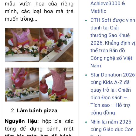
Achieve3000 &
mẫu vườn hoa của riêng
Matific
mình, các loại hoa mà trẻ
muốn trồng…
CTH Soft được vinh
danh tại Giải
thưởng Sao Khuê
2026: Khẳng định vị
thế trên Bản đồ
Công nghệ số Việt
Nam
Star Donation 2026
cùng Kids A-Z đã
quay trở lại: Chiến
dịch Đọc sách –
Tích sao – Hỗ trợ
Làm bánh pizza
cộng đồng
Nguyên liệu
: hộp bìa các
Nhìn lại năm 2025
tông để đựng bánh, một
cùng Giáo dục Con