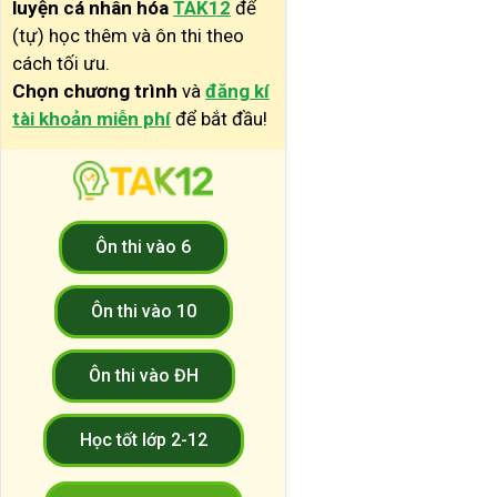
luyện cá nhân hóa
TAK12
để
(tự) học thêm và ôn thi theo
cách tối ưu.
Chọn chương trình
và
đăng kí
tài khoản miễn phí
để bắt đầu!
Ôn thi vào 6
Ôn thi vào 10
Ôn thi vào ĐH
Học tốt lớp 2-12