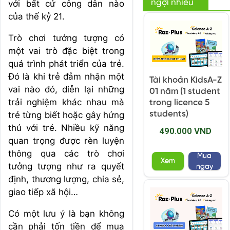
ngợi nhiều
với bất cứ công dân nào
của thế kỷ 21.
Trò chơi tưởng tượng có
một vai trò đặc biệt trong
quá trình phát triển của trẻ.
Đó là khi trẻ đảm nhận một
Tài khoản KidsA-Z
vai nào đó, diễn lại những
01 năm (1 student
trải nghiệm khác nhau mà
trong licence 5
students)
trẻ từng biết hoặc gây hứng
thú với trẻ. Nhiều kỹ năng
490.000 VND
quan trọng được rèn luyện
thông qua các trò chơi
Mua
Xem
tưởng tượng như ra quyết
ngay
định, thương lượng, chia sẻ,
giao tiếp xã hội…
Có một lưu ý là bạn không
cần phải tốn tiền để mua