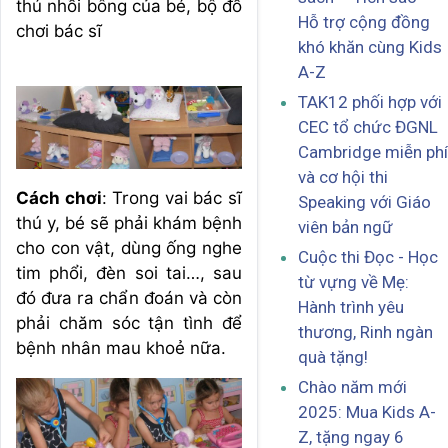
thú nhồi bông của bé, bộ đồ
Hỗ trợ cộng đồng
chơi bác sĩ
khó khăn cùng Kids
A-Z
TAK12 phối hợp với
CEC tổ chức ĐGNL
Cambridge miễn phí
và cơ hội thi
Cách chơi
: Trong vai bác sĩ
Speaking với Giáo
thú y, bé sẽ phải khám bệnh
viên bản ngữ
cho con vật, dùng ống nghe
Cuộc thi Đọc - Học
tim phổi, đèn soi tai…, sau
từ vựng về Mẹ:
đó đưa ra chẩn đoán và còn
Hành trình yêu
phải chăm sóc tận tình để
thương, Rinh ngàn
bệnh nhân mau khoẻ nữa.
quà tặng!
Chào năm mới
2025: Mua Kids A-
Z, tặng ngay 6