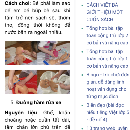
Cách chơi
: Bé phải làm sao
CÁCH VIẾT BÀI
để em bé búp bê sau khi
GIỚI THIỆU MỘT
tắm trở nên sạch sẽ, thơm
CUỐN SÁCH
tho, đồng thời không để
Tổng hợp bài tập
nước bắn ra ngoài nhiều.
toán cộng trừ lớp 2
cơ bản và nâng cao
Tổng hợp bài tập
toán cộng trừ lớp 1
cơ bản và nâng cao
Bingo - trò chơi đơn
giản, dễ dàng linh
hoạt vận dụng cho
từng mục đích
Đường hầm rửa xe
Biển đẹp (bài đọc
hiểu tiếng Việt lớp 5
Nguyên liệu
: Ghế, khăn
- đề số 4)
choàng hoặc quần tất dài,
tấm chăn lớn phủ trên để
10 trang web luyện