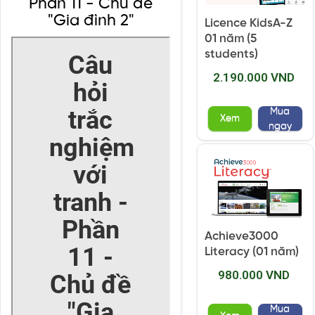
Phần 11 - Chủ đề
"Gia đình 2"
Licence KidsA-Z
01 năm (5
students)
2.190.000 VND
Mua
Xem
ngay
Achieve3000
Literacy (01 năm)
980.000 VND
Mua