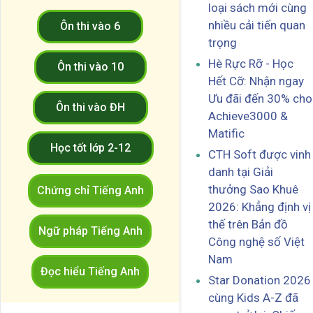
loại sách mới cùng
nhiều cải tiến quan
Ôn thi vào 6
trọng
Hè Rực Rỡ - Học
Ôn thi vào 10
Hết Cỡ: Nhận ngay
Ưu đãi đến 30% cho
Ôn thi vào ĐH
Achieve3000 &
Matific
Học tốt lớp 2-12
CTH Soft được vinh
danh tại Giải
thưởng Sao Khuê
Chứng chỉ Tiếng Anh
2026: Khẳng định vị
thế trên Bản đồ
Ngữ pháp Tiếng Anh
Công nghệ số Việt
Nam
Đọc hiểu Tiếng Anh
Star Donation 2026
cùng Kids A-Z đã