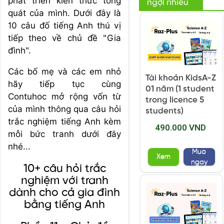
phát triển kiến thức tổng
ngợi nhiều
quát của mình. Dưới đây là
10 câu đố tiếng Anh thú vị
tiếp theo về chủ đề "Gia
đình".
Các bố mẹ và các em nhỏ
Tài khoản KidsA-Z
hãy tiếp tục cùng
01 năm (1 student
Contuhoc mở rộng vốn từ
trong licence 5
của mình thông qua câu hỏi
students)
trắc nghiệm tiếng Anh kèm
490.000 VND
mỗi bức tranh dưới đây
nhé...
Mua
Xem
ngay
10+ câu hỏi trắc
nghiệm với tranh
dành cho cả gia đình
bằng tiếng Anh