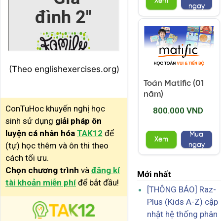
Xem
ngay
(Theo englishexercises.org)
Toán Matific (01
năm)
ConTuHoc khuyến nghị học
800.000 VND
sinh sử dụng
giải pháp ôn
luyện cá nhân hóa
TAK12
để
Mua
Xem
(tự) học thêm và ôn thi theo
ngay
cách tối ưu.
Chọn chương trình
và
đăng kí
Mới nhất
tài khoản miễn phí
để bắt đầu!
[THÔNG BÁO] Raz-
Plus (Kids A-Z) cập
nhật hệ thống phân