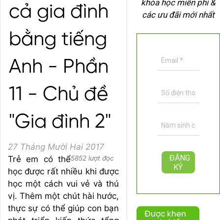
khóa học miễn phí &
cả gia đình
các ưu đãi mới nhất
bằng tiếng
Anh - Phần
11 - Chủ đề
"Gia đình 2"
27 Tháng Mười Hai 2017
Trẻ em có thể
5852 lượt đọc
học được rất nhiều khi được
học một cách vui vẻ và thú
vị. Thêm một chút hài hước,
thực sự có thể giúp con bạn
Được khen