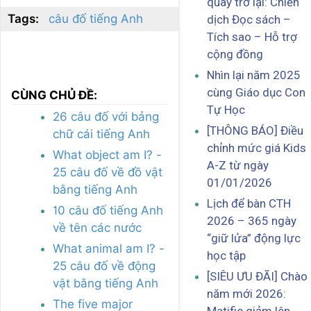
quay trở lại: Chiến
Tags:
câu đố tiếng Anh
dịch Đọc sách –
Tích sao – Hỗ trợ
cộng đồng
Nhìn lại năm 2025
cùng Giáo dục Con
CÙNG CHỦ ĐỀ:
Tự Học
26 câu đố với bảng
[THÔNG BÁO] Điều
chữ cái tiếng Anh
chỉnh mức giá Kids
What object am I? -
A-Z từ ngày
25 câu đố về đồ vật
01/01/2026
bằng tiếng Anh
Lịch để bàn CTH
10 câu đố tiếng Anh
2026 – 365 ngày
về tên các nước
“giữ lửa” động lực
What animal am I? -
học tập
25 câu đố về động
[SIÊU ƯU ĐÃI] Chào
vật bằng tiếng Anh
năm mới 2026:
The five major