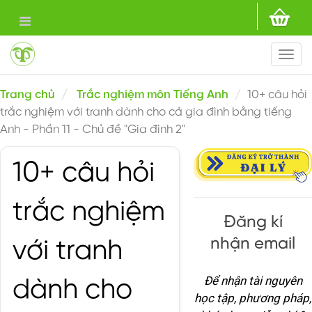
Togg
navi
Trang chủ
Trắc nghiệm môn Tiếng Anh
10+ câu hỏi
trắc nghiệm với tranh dành cho cả gia đình bằng tiếng
Anh - Phần 11 - Chủ đề "Gia đình 2"
10+ câu hỏi
trắc nghiệm
Đăng kí
nhận email
với tranh
Để nhận tài nguyên
dành cho
học tập, phương pháp,