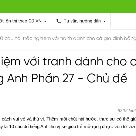
ốt, ôn thi theo GD VN
Tư vấn, hướng dẫn
phone
10 câu hỏi trắc nghiệm với tranh dành cho cả gia đình bằng 
hiệm với tranh dành cho 
g Anh Phần 27 - Chủ đề
6202 lượ
 cách vui vẻ và thú vị. Thêm một chút hài hước, thực sự có thể gi
ây là 10 câu đố tiếng Anh thú vị sẽ giúp trẻ mở rộng được vốn từ vự