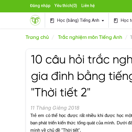
Đăng nhập
Yêu thích
(0)
Liên hệ
Học (bằng) Tiếng Anh
Học t
book
book
Trang chủ
Trắc nghiệm môn Tiếng Anh
10 câu hỏi trắc ng
gia đình bằng tiến
"Thời tiết 2"
11 Tháng Giêng 2018
Trẻ em có thể học được rất nhiều khi được học một
bạn phát triển kiến thức tổng quát của mình. Dưới đ
mình về chủ đề "Thời tiết".