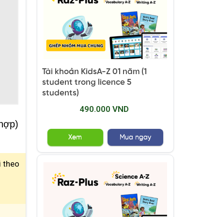
Tài khoản KidsA-Z 01 năm (1
student trong licence 5
students)
490.000 VND
hợp)
Xem
Mua ngay
i theo