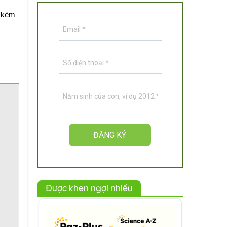
h kèm
Được khen ngợi nhiều