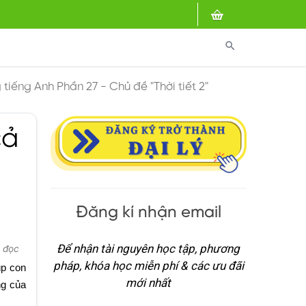
search
tiếng Anh Phần 27 - Chủ đề "Thời tiết 2"
cả
Đăng kí nhận email
Để nhận tài nguyên học tập, phương
t đọc
pháp, khóa học miễn phí & các ưu đãi
úp con
mới nhất
ng của