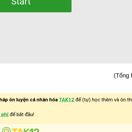
(Tổng 
pháp ôn luyện cá nhân hóa
TAK12
để (tự) học thêm và ôn th
 phí
để bắt đầu!