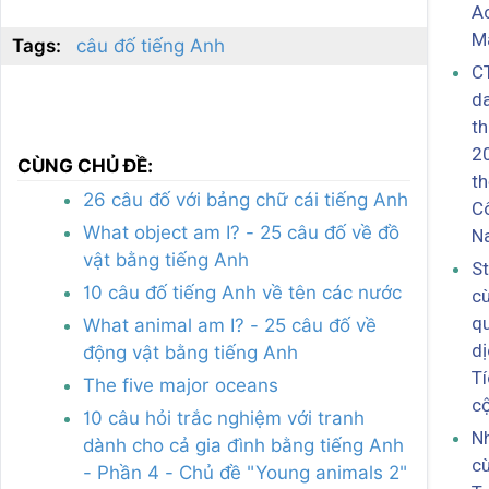
A
Ma
Tags:
câu đố tiếng Anh
C
da
t
20
CÙNG CHỦ ĐỀ:
th
26 câu đố với bảng chữ cái tiếng Anh
C
What object am I? - 25 câu đố về đồ
N
vật bằng tiếng Anh
S
10 câu đố tiếng Anh về tên các nước
c
qu
What animal am I? - 25 câu đố về
d
động vật bằng tiếng Anh
Tí
The five major oceans
c
10 câu hỏi trắc nghiệm với tranh
Nh
dành cho cả gia đình bằng tiếng Anh
c
- Phần 4 - Chủ đề "Young animals 2"