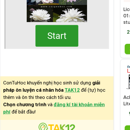
Li
01
st
2
ConTuHoc khuyến nghị học sinh sử dụng
giải
pháp ôn luyện cá nhân hóa
TAK12
để (tự) học
thêm và ôn thi theo cách tối ưu.
Ac
Li
Chọn chương trình
và
đăng kí tài khoản miễn
phí
để bắt đầu!