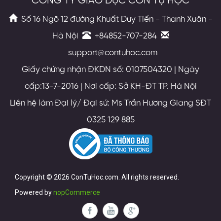
CÔNG TY GIÁO DỤC CON TỰ HỌC
Số 16 Ngõ 12 đường Khuất Duy Tiến - Thanh Xuân -
Hà Nội
+84852-707-284
support@contuhoc.com
Giấy chứng nhận ĐKDN số: 0107504320 | Ngày
cấp:13-7-2016 | Nơi cấp: Sở KH-ĐT TP. Hà Nội
Liên hệ làm Đại lý/ Đại sứ: Ms Trần Hương Giang SĐT
0325 129 885
Copyright © 2026 ConTuHoc.com. All rights reserved.
Powered by
nopCommerce