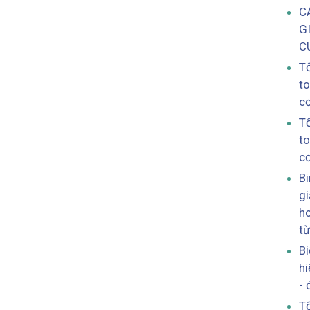
C
G
C
Tổ
to
cơ
Tổ
to
cơ
Bi
gi
h
t
Bi
hi
- 
Tổ