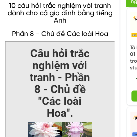
ng
10 câu hỏi trắc nghiệm với tranh
dành cho cả gia đình bằng tiếng
Anh
Phần 8 - Chủ đề Các loài Hoa
Tà
01
tr
st