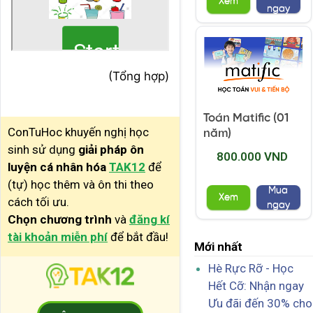
Xem
ngay
(Tổng hợp)
Toán Matific (01
ConTuHoc khuyến nghị học
năm)
sinh sử dụng
giải pháp ôn
800.000 VND
luyện cá nhân hóa
TAK12
để
(tự) học thêm và ôn thi theo
Mua
Xem
cách tối ưu.
ngay
Chọn chương trình
và
đăng kí
tài khoản miễn phí
để bắt đầu!
Mới nhất
Hè Rực Rỡ - Học
Hết Cỡ: Nhận ngay
Ưu đãi đến 30% cho