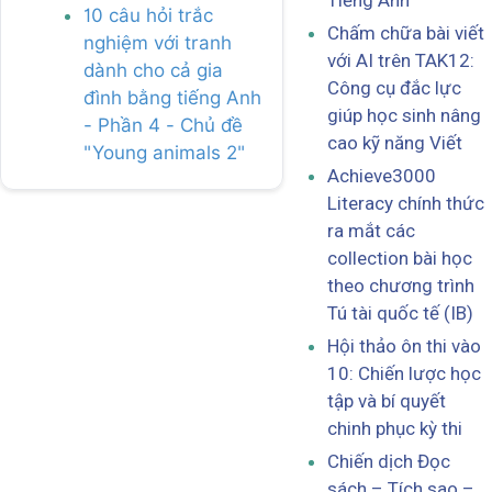
Tiếng Anh
10 câu hỏi trắc
Chấm chữa bài viết
nghiệm với tranh
với AI trên TAK12:
dành cho cả gia
Công cụ đắc lực
đình bằng tiếng Anh
giúp học sinh nâng
- Phần 4 - Chủ đề
cao kỹ năng Viết
"Young animals 2"
Achieve3000
Literacy chính thức
ra mắt các
collection bài học
theo chương trình
Tú tài quốc tế (IB)
Hội thảo ôn thi vào
10: Chiến lược học
tập và bí quyết
chinh phục kỳ thi
Chiến dịch Đọc
sách – Tích sao –