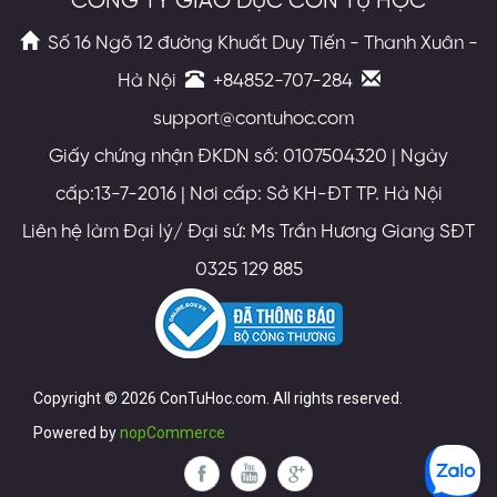
CÔNG TY GIÁO DỤC CON TỰ HỌC
Số 16 Ngõ 12 đường Khuất Duy Tiến - Thanh Xuân -
Hà Nội
+84852-707-284
support@contuhoc.com
Giấy chứng nhận ĐKDN số: 0107504320 | Ngày
cấp:13-7-2016 | Nơi cấp: Sở KH-ĐT TP. Hà Nội
Liên hệ làm Đại lý/ Đại sứ: Ms Trần Hương Giang SĐT
0325 129 885
Copyright © 2026 ConTuHoc.com. All rights reserved.
Powered by
nopCommerce