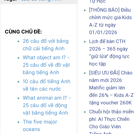
Tự Học
[THÔNG BÁO] Điều
chỉnh mức giá Kids
A-Z từ ngày
CÙNG CHỦ ĐỀ:
01/01/2026
26 câu đố với bảng
Lịch để bàn CTH
chữ cái tiếng Anh
2026 – 365 ngày
“giữ lửa” động lực
What object am I? -
học tập
25 câu đố về đồ vật
bằng tiếng Anh
[SIÊU ƯU ĐÃI] Chào
năm mới 2026:
10 câu đố tiếng Anh
Matific giảm lên
về tên các nước
đến 26% – Kids A-Z
What animal am I? -
tặng voucher 260K
25 câu đố về động
Chuỗi hội thảo miễn
vật bằng tiếng Anh
phí: AI Thực Chiến
The five major
Cho Giáo Viên
oceans