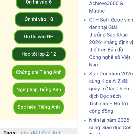
Ôn thi vào 6
Achieve3000 &
Matific
Ôn thi vào 10
CTH Soft được vinh
danh tại Giải
thưởng Sao Khuê
Ôn thi vào ĐH
2026: Khẳng định vị
thế trên Bản đồ
Học tốt lớp 2-12
Công nghệ số Việt
Nam
Chứng chỉ Tiếng Anh
Star Donation 2026
cùng Kids A-Z đã
quay trở lại: Chiến
Ngữ pháp Tiếng Anh
dịch Đọc sách –
Tích sao – Hỗ trợ
Đọc hiểu Tiếng Anh
cộng đồng
Nhìn lại năm 2025
cùng Giáo dục Con
Tags:
câu đố tiếng Anh