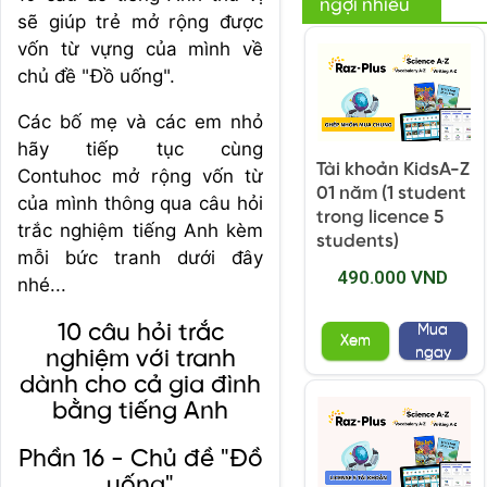
ngợi nhiều
sẽ giúp trẻ mở rộng được
vốn từ vựng của mình về
chủ đề "Đồ uống".
Các bố mẹ và các em nhỏ
hãy tiếp tục cùng
Tài khoản KidsA-Z
Contuhoc mở rộng vốn từ
01 năm (1 student
của mình thông qua câu hỏi
trong licence 5
trắc nghiệm tiếng Anh kèm
students)
mỗi bức tranh dưới đây
490.000 VND
nhé...
10 câu hỏi trắc
Mua
Xem
ngay
nghiệm với tranh
dành cho cả gia đình
bằng tiếng Anh
Phần 16 - Chủ đề "Đồ
uống"