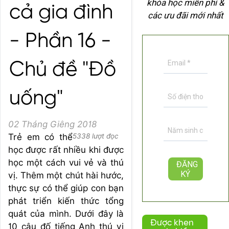
khóa học miễn phí &
cả gia đình
các ưu đãi mới nhất
- Phần 16 -
Chủ đề "Đồ
uống"
02 Tháng Giêng 2018
Trẻ em có thể
5338 lượt đọc
học được rất nhiều khi được
học một cách vui vẻ và thú
vị. Thêm một chút hài hước,
thực sự có thể giúp con bạn
phát triển kiến thức tổng
quát của mình. Dưới đây là
Được khen
10 câu đố tiếng Anh thú vị