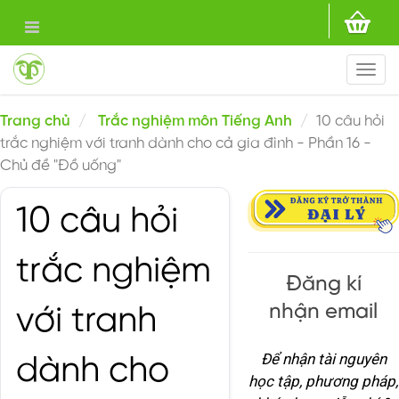
Togg
navi
Trang chủ
Trắc nghiệm môn Tiếng Anh
10 câu hỏi
trắc nghiệm với tranh dành cho cả gia đình - Phần 16 -
Chủ đề "Đồ uống"
10 câu hỏi
trắc nghiệm
Đăng kí
nhận email
với tranh
Để nhận tài nguyên
dành cho
học tập, phương pháp,