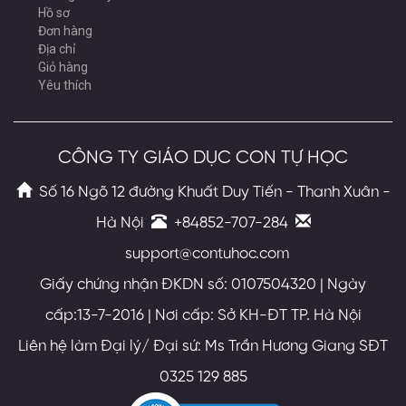
Hồ sơ
Đơn hàng
Địa chỉ
Giỏ hàng
Yêu thích
CÔNG TY GIÁO DỤC CON TỰ HỌC
Số 16 Ngõ 12 đường Khuất Duy Tiến - Thanh Xuân -
Hà Nội
+84852-707-284
support@contuhoc.com
Giấy chứng nhận ĐKDN số: 0107504320 | Ngày
cấp:13-7-2016 | Nơi cấp: Sở KH-ĐT TP. Hà Nội
Liên hệ làm Đại lý/ Đại sứ: Ms Trần Hương Giang SĐT
0325 129 885