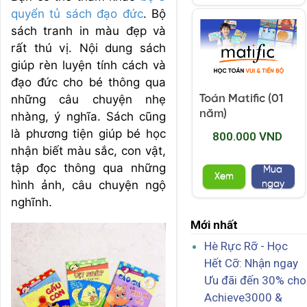
quyển tủ sách đạo đức
. Bộ
sách tranh in màu đẹp và
rất thú vị. Nội dung sách
giúp rèn luyện tính cách và
đạo đức cho bé thông qua
những câu chuyện nhẹ
Toán Matific (01
năm)
nhàng, ý nghĩa. Sách cũng
là phương tiện giúp bé học
800.000 VND
nhận biết màu sắc, con vật,
tập đọc thông qua những
Mua
Xem
hình ảnh, câu chuyện ngộ
ngay
nghĩnh.
Mới nhất
Hè Rực Rỡ - Học
Hết Cỡ: Nhận ngay
Ưu đãi đến 30% cho
Achieve3000 &