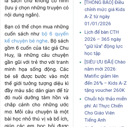
là sách chữ không có hình
[THÔNG BÁO] Điều
(lưu ý chọn những truyện có
chỉnh mức giá Kids
nội dung ngắn).
A-Z từ ngày
01/01/2026
Bạn có thể chọn mua những
Lịch để bàn CTH
cuốn sách như
bộ 6 quyển
2026 – 365 ngày
kể chuyện bé nghe
. Bộ sách
“giữ lửa” động lực
gồm 6 cuốn của tác giả Chu
học tập
Huy, là những câu chuyện
[SIÊU ƯU ĐÃI] Chào
gần gũi với trẻ thơ với tranh
năm mới 2026:
minh họa sống động. Các
Matific giảm lên
bé sẽ được bước vào một
đến 26% – Kids A-Z
thế giới tưởng tượng diệu kì
tặng voucher 260K
đầy màu sắc dân gian để từ
đó nuôi dưỡng tâm hồn và
Chuỗi hội thảo miễn
chắp cánh cho những ước
phí: AI Thực Chiến
mơ. Mỗi câu chuyện là một
Cho Giáo Viên
bài học nhỏ thú vị và bổ ích,
Tiếng Anh
giúp các em học hỏi được