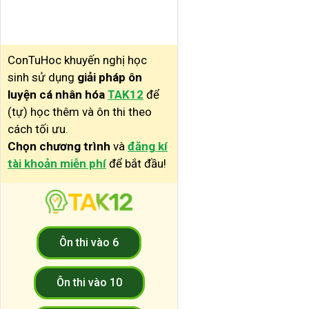
ConTuHoc khuyến nghị học
sinh sử dụng
giải pháp ôn
luyện cá nhân hóa
TAK12
để
(tự) học thêm và ôn thi theo
cách tối ưu.
Chọn chương trình
và
đăng kí
tài khoản miễn phí
để bắt đầu!
Ôn thi vào 6
Ôn thi vào 10