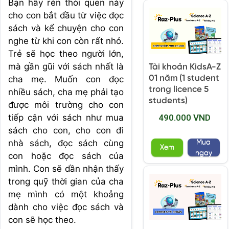
Bạn hãy rèn thói quen này
cho con bắt đầu từ việc đọc
sách và kể chuyện cho con
nghe từ khi con còn rất nhỏ.
Trẻ sẽ học theo người lớn,
mà gần gũi với sách nhất là
Tài khoản KidsA-Z
01 năm (1 student
cha mẹ. Muốn con đọc
trong licence 5
nhiều sách, cha mẹ phải tạo
students)
được môi trường cho con
tiếp cận với sách như mua
490.000 VND
sách cho con, cho con đi
nhà sách, đọc sách cùng
Mua
Xem
ngay
con hoặc đọc sách của
mình. Con sẽ dần nhận thấy
trong quỹ thời gian của cha
mẹ mình có một khoảng
dành cho việc đọc sách và
con sẽ học theo.