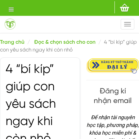
Togg
navi
Trang chủ
Đọc & chọn sách cho con
4 “bí kíp” giúp
con yêu sách ngay khi còn nhỏ
4 “bí kíp”
giúp con
Đăng kí
nhận email
yêu sách
Để nhận tài nguyên
ngay khi
học tập, phương pháp,
khóa học miễn phí &