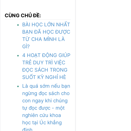
CÙNG CHỦ ĐỀ:
BÀI HỌC LỚN NHẤT
BẠN ĐÃ HỌC ĐƯỢC
TỪ CHA MÌNH LÀ
GÌ?
4 HOẠT ĐỘNG GIÚP
TRẺ DUY TRÌ VIỆC
ĐỌC SÁCH TRONG
SUỐT KỲ NGHỈ HÈ
Là quá sớm nếu bạn
ngừng đọc sách cho
con ngay khi chúng
tự đọc được - một
nghiên cứu khoa
học tại Úc khẳng
định