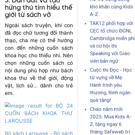
3. Dẫn dắt và tạo
khó khăn cùng Kids
hứng thú tìm hiểu thế
A-Z
giới từ sách vở
TAK12 phối hợp với
Ngoài sách truyện, khi con
CEC tổ chức ĐGNL
đã đọc chữ tương đối thành
Cambridge miễn phí
thạo, cha mẹ có thể hướng
và cơ hội thi
con đến những cuốn sách
Speaking với Giáo
khoa học cho thiếu nhi. Nên
viên bản ngữ
chọn những cuốn sách có
Cuộc thi Đọc - Học
nội dung phù hợp như bách
từ vựng về Mẹ:
khoa thư về thế giới, động
Hành trình yêu
vật, lịch sử... dành cho trẻ
thương, Rinh ngàn
em.
quà tặng!
Chào năm mới
2025: Mua Kids A-
Z, tặng ngay 6
tháng Safeweb trị
Bộ sách Larousse - Bộ sách