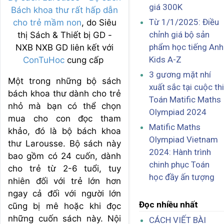
giá 300K
Bách khoa thư rất hấp dẫn
Từ 1/1/2025: Điều
cho trẻ mầm non
, do Siêu
chỉnh giá bộ sản
thị Sách & Thiết bị GD -
phẩm học tiếng Anh
NXB NXB GD liên kết với
Kids A-Z
ConTuHoc
cung cấp
3 gương mặt nhí
Một trong những bộ sách
xuất sắc tại cuộc thi
bách khoa thư dành cho trẻ
Toán Matific Maths
nhỏ mà bạn có thể chọn
Olympiad 2024
mua cho con đọc tham
Matific Maths
khảo, đó là bộ bách khoa
Olympiad Vietnam
thư Larousse. Bộ sách này
2024: Hành trình
bao gồm có 24 cuốn, dành
chinh phục Toán
cho trẻ từ 2-6 tuổi, tuy
học đầy ấn tượng
nhiên đối với trẻ lớn hơn
ngay cả đối với người lớn
Đọc nhiều nhất
cũng bị mê hoặc khi đọc
những cuốn sách này. Nội
CÁCH VIẾT BÀI