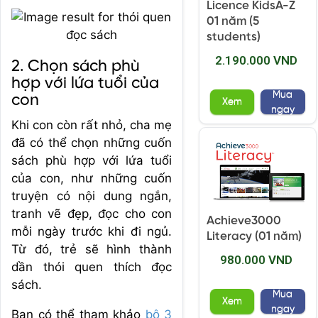
Licence KidsA-Z
01 năm (5
students)
2.190.000 VND
2. Chọn sách phù
hợp với lứa tuổi của
Mua
con
Xem
ngay
Khi con còn rất nhỏ, cha mẹ
đã có thể chọn những cuốn
sách phù hợp với lứa tuổi
của con, như những cuốn
truyện có nội dung ngắn,
tranh vẽ đẹp, đọc cho con
Achieve3000
mỗi ngày trước khi đi ngủ.
Literacy (01 năm)
Từ đó, trẻ sẽ hình thành
980.000 VND
dần thói quen thích đọc
sách.
Mua
Xem
ngay
Bạn có thể tham khảo
bộ 3