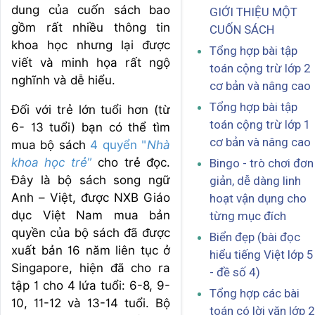
dung của cuốn sách bao
GIỚI THIỆU MỘT
gồm rất nhiều thông tin
CUỐN SÁCH
khoa học nhưng lại được
Tổng hợp bài tập
viết và minh họa rất ngộ
toán cộng trừ lớp 2
nghĩnh và dễ hiểu.
cơ bản và nâng cao
Tổng hợp bài tập
Đối với trẻ lớn tuổi hơn (từ
toán cộng trừ lớp 1
6- 13 tuổi) bạn có thể tìm
cơ bản và nâng cao
mua bộ sách
4 quyển "
Nhà
khoa học trẻ
”
cho trẻ đọc.
Bingo - trò chơi đơn
Đây là bộ sách song ngữ
giản, dễ dàng linh
Anh – Việt, được NXB Giáo
hoạt vận dụng cho
dục Việt Nam mua bản
từng mục đích
quyền của bộ sách đã được
Biển đẹp (bài đọc
xuất bản 16 năm liên tục ở
hiểu tiếng Việt lớp 5
Singapore, hiện đã cho ra
- đề số 4)
tập 1 cho 4 lứa tuổi: 6-8, 9-
Tổng hợp các bài
10, 11-12 và 13-14 tuổi. Bộ
toán có lời văn lớp 2