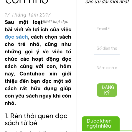
còn nhỏ
các ưu đãi mới nhất
17 Tháng Tám 2017
Sau một loạt
6941 lượt đọc
bài viết về lợi ích của việc
đọc sách
, cách chọn sách
cho trẻ nhỏ, cũng như
những gợi ý về việc tổ
chức các hoạt động đọc
sách cùng với con, hôm
nay, Contuhoc xin giới
thiệu đến bạn đọc một số
cách rất hữu dụng giúp
con yêu sách ngay khi còn
nhỏ.
1. Rèn thói quen đọc
Được khen
sách từ bé
ngợi nhiều