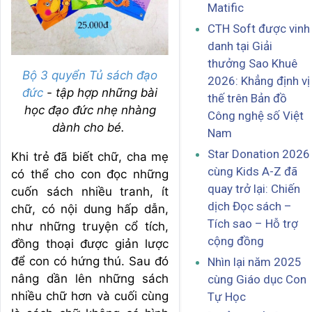
Matific
CTH Soft được vinh
danh tại Giải
thưởng Sao Khuê
Bộ 3 quyển Tủ sách đạo
2026: Khẳng định vị
đức
- tập hợp những bài
thế trên Bản đồ
học đạo đức nhẹ nhàng
Công nghệ số Việt
dành cho bé.
Nam
Star Donation 2026
Khi trẻ đã biết chữ, cha mẹ
cùng Kids A-Z đã
có thể cho con đọc những
quay trở lại: Chiến
cuốn sách nhiều tranh, ít
dịch Đọc sách –
chữ, có nội dung hấp dẫn,
Tích sao – Hỗ trợ
như những truyện cổ tích,
cộng đồng
đồng thoại được giản lược
để con có hứng thú. Sau đó
Nhìn lại năm 2025
nâng dần lên những sách
cùng Giáo dục Con
nhiều chữ hơn và cuối cùng
Tự Học