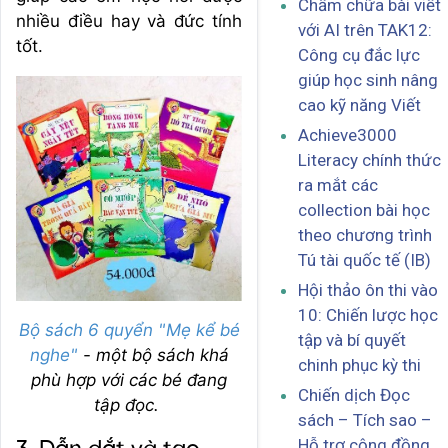
Chấm chữa bài viết
nhiều điều hay và đức tính
với AI trên TAK12:
tốt.
Công cụ đắc lực
giúp học sinh nâng
cao kỹ năng Viết
Achieve3000
Literacy chính thức
ra mắt các
collection bài học
theo chương trình
Tú tài quốc tế (IB)
Hội thảo ôn thi vào
10: Chiến lược học
Bộ sách 6 quyển "Mẹ kể bé
tập và bí quyết
nghe"
- một bộ sách khá
chinh phục kỳ thi
phù hợp với các bé đang
Chiến dịch Đọc
tập đọc.
sách – Tích sao –
Hỗ trợ cộng đồng