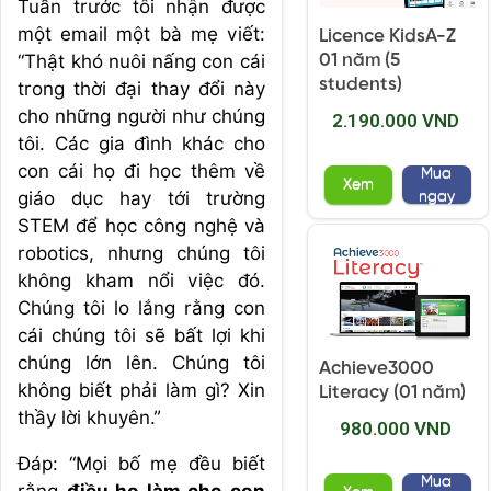
Tuần trước tôi nhận được
một email một bà mẹ viết:
Licence KidsA-Z
“Thật khó nuôi nấng con cái
01 năm (5
students)
trong thời đại thay đổi này
cho những người như chúng
2.190.000 VND
tôi. Các gia đình khác cho
con cái họ đi học thêm về
Mua
Xem
giáo dục hay tới trường
ngay
STEM để học công nghệ và
robotics, nhưng chúng tôi
không kham nổi việc đó.
Chúng tôi lo lắng rằng con
cái chúng tôi sẽ bất lợi khi
chúng lớn lên. Chúng tôi
Achieve3000
không biết phải làm gì? Xin
Literacy (01 năm)
thầy lời khuyên.”
980.000 VND
Đáp: “Mọi bố mẹ đều biết
Mua