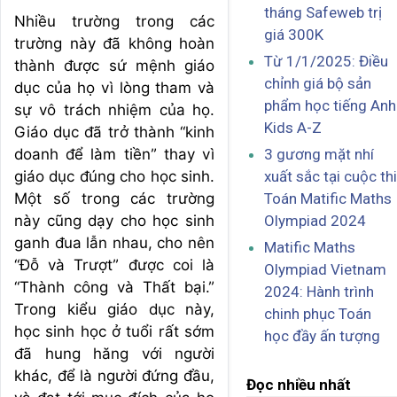
tháng Safeweb trị
Nhiều trường trong các
giá 300K
trường này đã không hoàn
Từ 1/1/2025: Điều
thành được sứ mệnh giáo
chỉnh giá bộ sản
dục của họ vì lòng tham và
phẩm học tiếng Anh
sự vô trách nhiệm của họ.
Kids A-Z
Giáo dục đã trở thành “kinh
3 gương mặt nhí
doanh để làm tiền” thay vì
xuất sắc tại cuộc thi
giáo dục đúng cho học sinh.
Toán Matific Maths
Một số trong các trường
Olympiad 2024
này cũng dạy cho học sinh
ganh đua lẫn nhau, cho nên
Matific Maths
“Đỗ và Trượt” được coi là
Olympiad Vietnam
“Thành công và Thất bại.”
2024: Hành trình
Trong kiểu giáo dục này,
chinh phục Toán
học sinh học ở tuổi rất sớm
học đầy ấn tượng
đã hung hăng với người
khác, để là người đứng đầu,
Đọc nhiều nhất