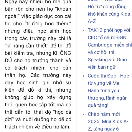
Ngày nay nhiều bố mẹ quá
Hỗ trợ cộng đồng
bận rộn cho nên họ “khoán
khó khăn cùng Kids
ngoài” việc giáo dục con cái
A-Z
họ cho “trường học thêm,”
TAK12 phối hợp với
nhưng điều học sinh học
CEC tổ chức ĐGNL
trong các trường này chỉ là
Cambridge miễn phí
“kĩ năng cần thiết” để thi đỗ
và cơ hội thi
bài kiểm tra, nhưng KHÔNG
Speaking với Giáo
ĐỦ cho họ trưởng thành và
viên bản ngữ
có trách nhiệm cho bản
thân họ. Các trường này
Cuộc thi Đọc - Học
dạy học sinh ghi nhớ sự
từ vựng về Mẹ:
kiện để đỗ kì thi, nhưng
Hành trình yêu
không giúp họ xây dựng
thương, Rinh ngàn
thói quen học tập tốt mà có
quà tặng!
thể dẫn tới thái độ “học cả
Chào năm mới
đời” và nuôi dưỡng họ để có
2025: Mua Kids A-
trách nhiệm về điều họ làm.
Z, tặng ngay 6