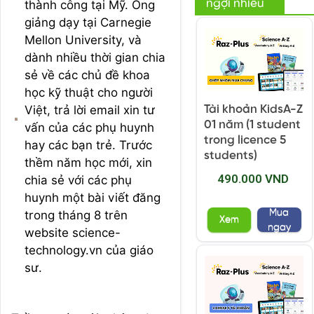
ngợi nhiều
thành công tại Mỹ. Ông
giảng dạy tại Carnegie
Mellon University, và
dành nhiều thời gian chia
sẻ về các chủ đề khoa
học kỹ thuật cho người
Việt, trả lời email xin tư
Tài khoản KidsA-Z
01 năm (1 student
vấn của các phụ huynh
trong licence 5
hay các bạn trẻ. Trước
students)
thềm năm học mới, xin
490.000 VND
chia sẻ với các phụ
huynh một bài viết đăng
Mua
trong tháng 8 trên
Xem
ngay
website science-
technology.vn của giáo
sư.