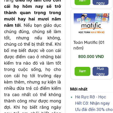
rằng
điều họ làm cho con
Xem
ngay
cái họ hôm nay sẽ trở
thành quan trọng trong
mười hay hai mươi năm
năm tới
. Nếu bạn giáo dục
chúng đúng, chúng sẽ làm
tốt, nhưng nếu không,
Toán Matific (01
chúng có thể bị thất thế. Khi
năm)
bố mẹ biết được về con cái
800.000 VND
được điểm cao ở những bài
kiểm tra nào đó và làm tốt
Mua
trong cuộc sống, họ cho
Xem
ngay
con cái họ tới trường dạy
kèm thêm, nhưng sự kiện là
nhiều đứa trẻ có điểm kiểm
Mới nhất
tra cao nhất có thể không
Hè Rực Rỡ - Học
thành công như được mong
Hết Cỡ: Nhận ngay
đợi. Khi họ biết rằng ngày
Ưu đãi đến 30% cho