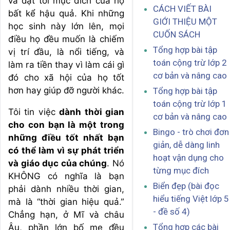
và đạt tới mục đích của họ
CÁCH VIẾT BÀI
bất kể hậu quả. Khi những
GIỚI THIỆU MỘT
học sinh này lớn lên, mọi
CUỐN SÁCH
điều họ đều muốn là chiếm
Tổng hợp bài tập
vị trí đầu, là nổi tiếng, và
toán cộng trừ lớp 2
làm ra tiền thay vì làm cái gì
cơ bản và nâng cao
đó cho xã hội của họ tốt
hơn hay giúp đỡ người khác.
Tổng hợp bài tập
toán cộng trừ lớp 1
Tôi tin việc
dành thời gian
cơ bản và nâng cao
cho con bạn là một trong
Bingo - trò chơi đơn
những điều tốt nhất bạn
giản, dễ dàng linh
có thể làm vì sự phát triển
hoạt vận dụng cho
và giáo dục của chúng
. Nó
từng mục đích
KHÔNG có nghĩa là bạn
Biển đẹp (bài đọc
phải dành nhiều thời gian,
hiểu tiếng Việt lớp 5
mà là “thời gian hiệu quả.”
- đề số 4)
Chẳng hạn, ở Mĩ và châu
Tổng hợp các bài
Âu, phần lớn bố mẹ đều