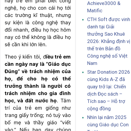
nay trẻ em phải biết công
Achieve3000 &
nghệ, họ cho con cái họ tới
Matific
các trường kĩ thuật, nhưng
CTH Soft được vinh
sự kiện là công nghệ thay
danh tại Giải
đổi nhanh, điều họ học hôm
thưởng Sao Khuê
nay có thể không là điều họ
2026: Khẳng định vị
sẽ cần khi lớn lên.
thế trên Bản đồ
Công nghệ số Việt
Theo ý kiến tôi, đ
iều trẻ em
Nam
cần ngày nay là “Giáo dục
Đúng” về trách nhiệm của
Star Donation 2026
họ, để cho họ có thể
cùng Kids A-Z đã
trưởng thành là người có
quay trở lại: Chiến
trách nhiệm cho gia đình
dịch Đọc sách –
học, và đất nước họ
. Tâm
Tích sao – Hỗ trợ
trí của trẻ em giống như
cộng đồng
trang giấy trống; nó tuỳ vào
Nhìn lại năm 2025
bố mẹ và thầy giáo “viết
cùng Giáo dục Con
vào.” Nếu bạn dạy chúng