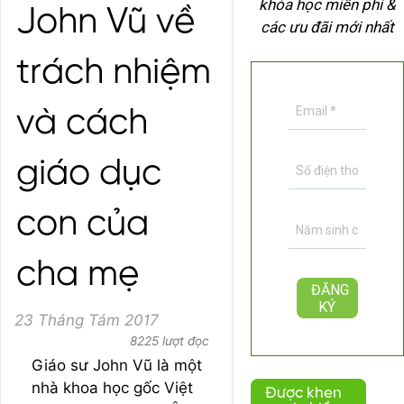
khóa học miễn phí &
John Vũ về
các ưu đãi mới nhất
trách nhiệm
và cách
giáo dục
con của
cha mẹ
23 Tháng Tám 2017
8225 lượt đọc
Giáo sư John Vũ là một
nhà khoa học gốc Việt
Được khen