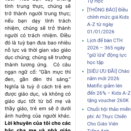
Tự Học
tính trung thực, chúng sẽ
[THÔNG BÁO] Điều
trở thành người trung thực;
chỉnh mức giá Kids
nếu bạn dạy tính trách
A-Z từ ngày
nhiệm, chúng sẽ trở thành
01/01/2026
người có trách nhiệm. Điều
Lịch để bàn CTH
đó là tuỳ bạn đưa bao nhiêu
2026 – 365 ngày
nỗ lực và thời gian vào giáo
“giữ lửa” động lực
dục chúng; chúng sẽ trưởng
học tập
thành tương ứng. Có câu
[SIÊU ƯU ĐÃI] Chào
ngạn ngữ cổ: “Gần mực thì
năm mới 2026:
đen, gần đèn thì sáng.”
Matific giảm lên
Nghĩa là tuỳ ở cách trẻ em
đến 26% – Kids A-Z
được giáo dục, và không có
tặng voucher 260K
giáo dục tốt từ bố mẹ và
thầy giáo, trẻ em sẽ ở dưới
Chuỗi hội thảo miễn
ảnh hưởng của người khác.
phí: AI Thực Chiến
Lời khuyên của tôi cho các
Cho Giáo Viên
bậc cha mẹ và nhà giáo