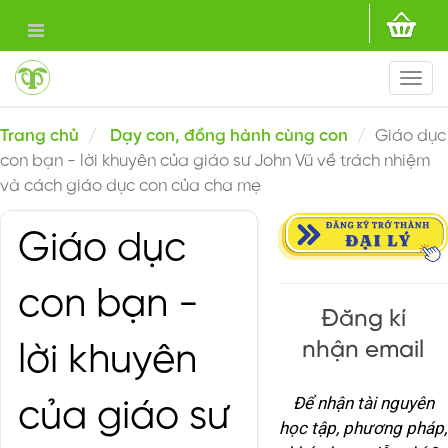
Togg
navi
Trang chủ
Dạy con, đồng hành cùng con
Giáo dục
con bạn - lời khuyên của giáo sư John Vũ về trách nhiệm
và cách giáo dục con của cha mẹ
Giáo dục
con bạn -
Đăng kí
nhận email
lời khuyên
Để nhận tài nguyên
của giáo sư
học tập, phương pháp,