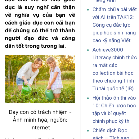
Tiếng Anh
dục là suy nghĩ cẩn thận
Chấm chữa bài viết
về nghĩa vụ của bạn về
với AI trên TAK12:
cách giáo dục con cái bạn
Công cụ đắc lực
để chúng có thể trở thành
giúp học sinh nâng
người đạo đức và công
cao kỹ năng Viết
dân tốt trong tương lai
.
Achieve3000
Literacy chính thức
ra mắt các
collection bài học
theo chương trình
Tú tài quốc tế (IB)
Hội thảo ôn thi vào
10: Chiến lược học
Dạy con có trách nhiệm -
tập và bí quyết
Ảnh minh họa, nguồn:
chinh phục kỳ thi
Internet
Chiến dịch Đọc
sách – Tích sao –