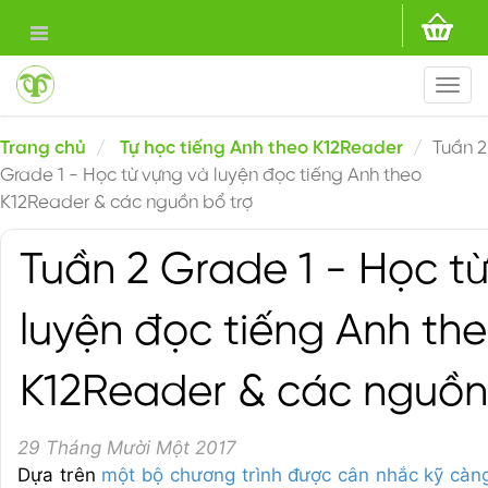
Togg
navi
Trang chủ
Tự học tiếng Anh theo K12Reader
Tuần 2
Grade 1 - Học từ vựng và luyện đọc tiếng Anh theo
K12Reader & các nguồn bổ trợ
Tuần 2 Grade 1 - Học t
luyện đọc tiếng Anh th
K12Reader & các nguồn
29 Tháng Mười Một 2017
Dựa trên
một bộ chương trình được cân nhắc kỹ càn