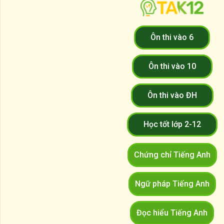
Ôn thi vào 6
Ôn thi vào 10
Ôn thi vào ĐH
Học tốt lớp 2-12
Chứng chỉ Tiếng Anh
Ngữ pháp Tiếng Anh
Đọc hiểu Tiếng Anh