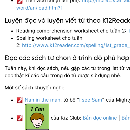
Trên Starfall (miễn phí):
http://more2.starfa
word/an/load.htm?f
Luyện đọc và luyện viết từ theo K12Read
Reading comprehension worksheet cho tuần 2:
Spelling worksheet cho tuần
2:
http://www.k12reader.com/spelling/1st_grade
Đọc các sách tự chọn ở trình độ phù hợp
Tuần này, khi đọc sách, nếu gặp các từ trong list từ 
đọc thật kĩ các câu trong đó từ được sử dụng nhé.
Một số sách khuyến nghị:
Nan in the man
, từ bộ "
I see Sam
" của Might
của Kiz Club:
Bản đọc online
|
Bản