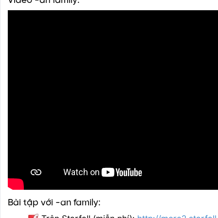
Video -an family:
Bài tập với -an family: