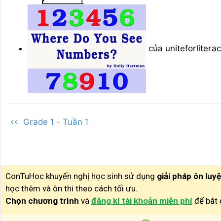
của uniteforlitera
<< Grade 1 - Tuần 1
ConTuHoc khuyến nghị học sinh sử dụng
giải pháp ôn luy
học thêm và ôn thi theo cách tối ưu.
Chọn chương trình
và
đăng kí tài khoản miễn phí
để bắt 