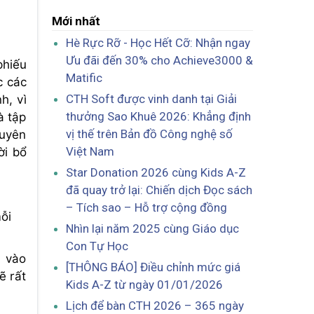
Mới nhất
Hè Rực Rỡ - Học Hết Cỡ: Nhận ngay
Ưu đãi đến 30% cho Achieve3000 &
phiếu
Matific
c các
CTH Soft được vinh danh tại Giải
h, vì
thưởng Sao Khuê 2026: Khẳng định
à tập
vị thế trên Bản đồ Công nghệ số
huyên
Việt Nam
ời bổ
Star Donation 2026 cùng Kids A-Z
đã quay trở lại: Chiến dịch Đọc sách
– Tích sao – Hỗ trợ cộng đồng
ỗi
Nhìn lại năm 2025 cùng Giáo dục
Con Tự Học
ể vào
[THÔNG BÁO] Điều chỉnh mức giá
ẽ rất
Kids A-Z từ ngày 01/01/2026
Lịch để bàn CTH 2026 – 365 ngày