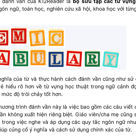
nh đánh vần của K12Reader là
bộ sưu tập các từ vựng
gôn ngữ, toán học, nghiên cứu xã hội, khoa học với từn
ghĩa của từ và thực hành cách đánh vần cũng như sử
rẻ hiểu rõ hơn về từ vựng học thuật trong ngữ cảnh đ
 mức độ trôi chảy tốt hơn.
hương trình đánh vần này là việc bao gồm các câu viết 
ần không xuất hiện riêng biệt. Giáo viên/cha mẹ cũng 
ẻ trong việc nghe và áp dụng các quy tắc ngôn ngữ như
iúp củng cố ý nghĩa và cách sử dụng chính xác của từ.