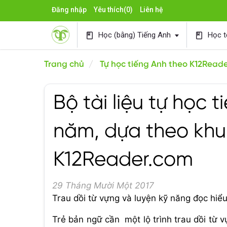
Đăng nhập
Yêu thích
(0)
Liên hệ
Học (bằng) Tiếng Anh
Học t
book
book
Trang chủ
Tự học tiếng Anh theo K12Read
Bộ tài liệu tự học 
năm, dựa theo khu
K12Reader.com
29 Tháng Mười Một 2017
Trau dồi từ vựng và luyện kỹ năng đọc hiể
Trẻ bản ngữ cần một lộ trình trau dồi từ 