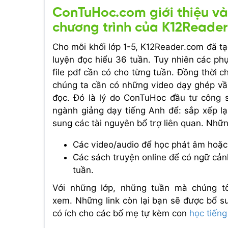
ConTuHoc.com giới thiệu và
chương trình của K12Reade
Cho mỗi khối lớp 1-5, K12Reader.com đã t
luyện đọc hiểu 36 tuần. Tuy nhiên các ph
file pdf cần có cho từng tuần. Đồng thời c
chúng ta cần có những video dạy ghép vầ
đọc. Đó là lý do ConTuHoc đầu tư công 
ngành giảng dạy tiếng Anh để: sắp xếp lạ
sung các tài nguyên bổ trợ liên quan. Nhữn
Các video/audio để học phát âm hoặ
Các sách truyện online để có ngữ cản
tuần.
Với những lớp, những tuần mà chúng tô
xem. Những link còn lại bạn sẽ được bổ su
có ích cho các bố mẹ tự kèm con
học tiếng