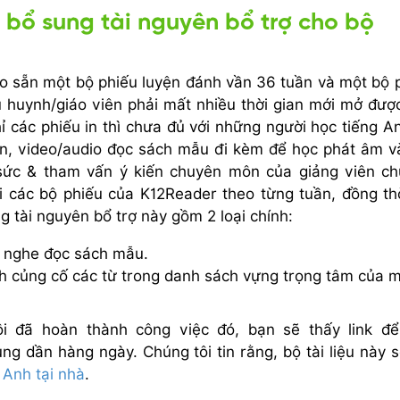
 bổ sung tài nguyên bổ trợ cho bộ
r
ạo sẵn một bộ phiếu luyện đánh vần 36 tuần và một bộ 
ụ huynh/giáo viên phải mất nhiều thời gian mới mở đượ
hỉ các phiếu in thì chưa đủ với những người học tiếng An
n, video/audio đọc sách mẫu đi kèm để học phát âm v
sức & tham vấn ý kiến chuyên môn của giảng viên c
i các bộ phiếu của K12Reader theo từng tuần, đồng th
g tài nguyên bổ trợ này gồm 2 loại chính:
c nghe đọc sách mẫu.
h củng cố các từ trong danh sách vựng trọng tâm của m
i đã hoàn thành công việc đó, bạn sẽ thấy link đ
ng dần hàng ngày. Chúng tôi tin rằng, bộ tài liệu này s
 Anh tại nhà
.