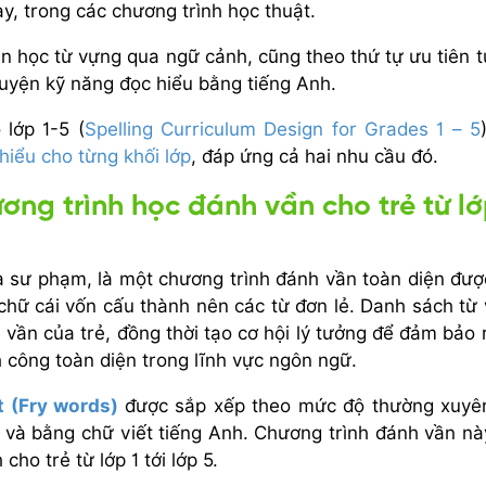
ày, trong các chương trình học thuật.
n học từ vựng qua ngữ cảnh, cũng theo thứ tự ưu tiên 
 luyện kỹ năng đọc hiểu bằng tiếng Anh.
lớp 1-5 (
Spelling Curriculum Design for Grades 1 – 5
hiểu cho từng khối lớp
, đáp ứng cả hai nhu cầu đó.
ơng trình học đánh vần cho trẻ từ lớ
hà sư phạm, là một chương trình đánh vần toàn diện đư
 chữ cái vốn cấu thành nên các từ đơn lẻ. Danh sách từ
 vần của trẻ, đồng thời tạo cơ hội lý tưởng để đảm bảo 
 công toàn diện trong lĩnh vực ngôn ngữ.
t (Fry words)
được sắp xếp theo mức độ thường xuy
i và bằng chữ viết tiếng Anh. Chương trình đánh vần nà
cho trẻ từ lớp 1 tới lớp 5.