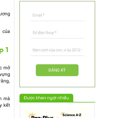
tương
) của
p 1
ợc mở
 vựng
rằng,
Được khen ngợi nhiều
ên mà
y kết