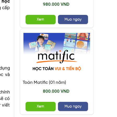
 học
980.000 VND
g cấp
Xem
Mua ngay
 dụng
ọc và
Toán Matific (01 năm)
800.000 VND
chính
sẽ có
 viết
Xem
Mua ngay