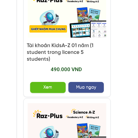
Tài khoản KidsA-Z 01 năm (1
student trong licence 5
students)
490.000 VND
Xem
Mua ngay