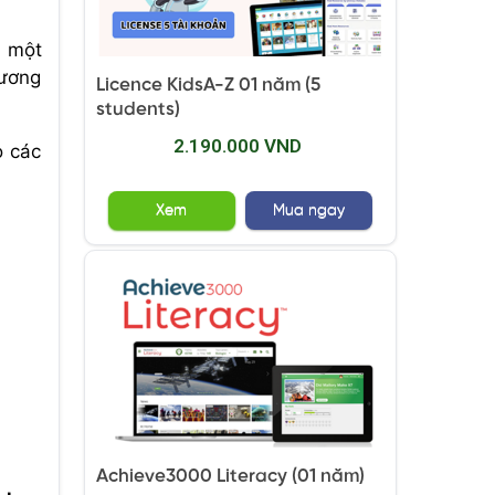
m một
tương
Licence KidsA-Z 01 năm (5
students)
2.190.000 VND
o các
Xem
Mua ngay
Achieve3000 Literacy (01 năm)