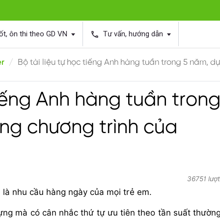
ốt, ôn thi theo GD VN
Tư vấn, hướng dẫn
phone
er
Bộ tài liệu tự học tiếng Anh hàng tuần trong 5 năm, 
tiếng Anh hàng tuần trong
ng chương trình của
36751 lượ
u là nhu cầu hàng ngày của mọi trẻ em.
vựng mà có cân nhắc thứ tự ưu tiên theo tần suất thườn