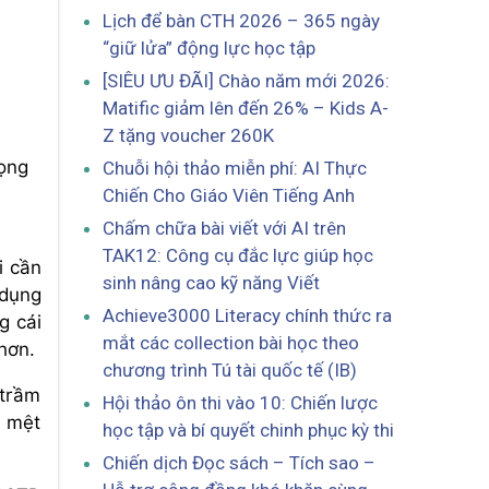
Lịch để bàn CTH 2026 – 365 ngày
“giữ lửa” động lực học tập
[SIÊU ƯU ĐÃI] Chào năm mới 2026:
Matific giảm lên đến 26% – Kids A-
Z tặng voucher 260K
rọng
Chuỗi hội thảo miễn phí: AI Thực
Chiến Cho Giáo Viên Tiếng Anh
Chấm chữa bài viết với AI trên
TAK12: Công cụ đắc lực giúp học
i cần
sinh nâng cao kỹ năng Viết
 dụng
Achieve3000 Literacy chính thức ra
g cái
mắt các collection bài học theo
hơn.
chương trình Tú tài quốc tế (IB)
 trầm
Hội thảo ôn thi vào 10: Chiến lược
ể mệt
học tập và bí quyết chinh phục kỳ thi
Chiến dịch Đọc sách – Tích sao –