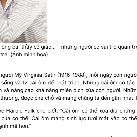
ông bà, thầy cô giáo… - những người có vai trò quan t
 trẻ. (Ảnh minh họa).
g người Mỹ Virginia Satir (1916-1988), mỗi ngày con ngườ
sự sống và 12 cái ôm để phát triển. Những cái ôm có tác
n và nâng cao khả năng miễn dịch của con người. Nhữn
 thương, được che chở và mang chúng ta đến gần nhau 
ọc Harold Falk cho biết: “Cái ôm có thể xoa dịu chứng
 của cơ thể. Cái ôm mang sinh lực tươi mát vào cơ th
mạnh mẽ hơn.”