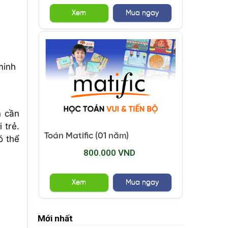
Xem
Mua ngay
minh
n cần
 trẻ.
Toán Matific (01 năm)
ó thể
800.000 VND
Xem
Mua ngay
Mới nhất