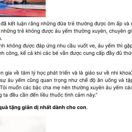
ẻ đã kết luận rằng những đứa trẻ thường được ôm ấp và
n những trẻ không được âu yếm thường xuyên, chuyên g
.
inh không được đáp ứng nhu cầu vuốt ve, âu yếm thì gặ
ành công, kể cả khi các bé vẫn được cung cấp đầy đủ thứ
n gia về tâm lý học phát triển và là giáo sư về nhi khoa
g sự âu yếm cũng quan trọng như chế độ ăn uống và tậ
ỏ. Tôi muốn các bậc cha mẹ nên thường xuyên âu yếm cá
g ta đều cần đến liều thuốc tình cảm này.”
quà tặng giản dị nhất dành cho con
.