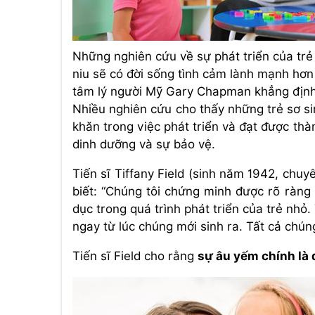
Những nghiên cứu về sự phát triển của tr
niu sẽ có đời sống tình cảm lành mạnh hơ
tâm lý người Mỹ Gary Chapman khẳng định
Nhiều nghiên cứu cho thấy những trẻ sơ s
khăn trong việc phát triển và đạt được th
dinh dưỡng và sự bảo vệ.
Tiến sĩ Tiffany Field (sinh năm 1942, chuyê
biết: “Chúng tôi chứng minh được rõ ràn
dục trong quá trình phát triển của trẻ nh
ngay từ lúc chúng mới sinh ra. Tất cả chún
Tiến sĩ Field cho rằng
sự âu yếm chính là 