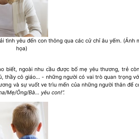
tải tình yêu đến con thông qua các cử chỉ âu yếm. (Ảnh 
họa)
 biết, ngoài nhu cầu được bố mẹ yêu thương, trẻ cò
, thầy cô giáo… - những người có vai trò quan trọng với
ương và sự vuốt ve trìu mến của những người thân để c
ha/Mẹ/Ông/Bà… yêu con!”.