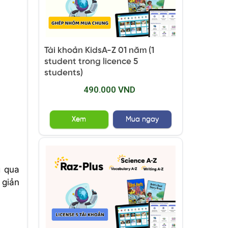
Tài khoản KidsA-Z 01 năm (1
student trong licence 5
students)
490.000 VND
Xem
Mua ngay
g qua
 giản