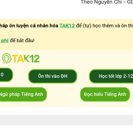
Theo Nguyễn Chi - 
pháp ôn luyện cá nhân hóa
TAK12
để (tự) học thêm và ôn th
 phí
để bắt đầu!
10
Ôn thi vào ĐH
Học tốt lớp 2-1
Ngữ pháp Tiếng Anh
Đọc hiểu Tiếng Anh