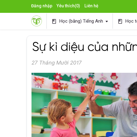
Đăng nhập
Yêu thích
(0)
Liên hệ
Học (bằng) Tiếng Anh
Học t
book
book
Sự kì diệu của nhữ
27 Tháng Mười 2017