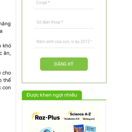
 nâng
ia
p khó
c ăn,
) cho
p thể
c con
Được khen ngợi nhiều