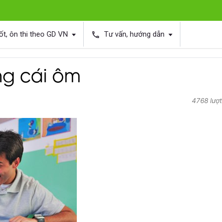
ốt, ôn thi theo GD VN
Tư vấn, hướng dẫn
phone
ng cái ôm
4768 lượ