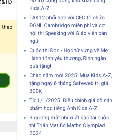
Hỗ trợ cộng đồng khó khăn cùng
GD&TĐ
Kids A-Z
TAK12 phối hợp với CEC tổ chức
ĐGNL Cambridge miễn phí và cơ
i theo
hội thi Speaking với Giáo viên bản
ngữ
Cuộc thi Đọc - Học từ vựng về Mẹ:
Hành trình yêu thương, Rinh ngàn
quà tặng!
Chào năm mới 2025: Mua Kids A-Z,
2
tặng ngay 6 tháng Safeweb trị giá
300K
Từ 1/1/2025: Điều chỉnh giá bộ sản
phẩm học tiếng Anh Kids A-Z
3 gương mặt nhí xuất sắc tại cuộc
thi Toán Matific Maths Olympiad
2024