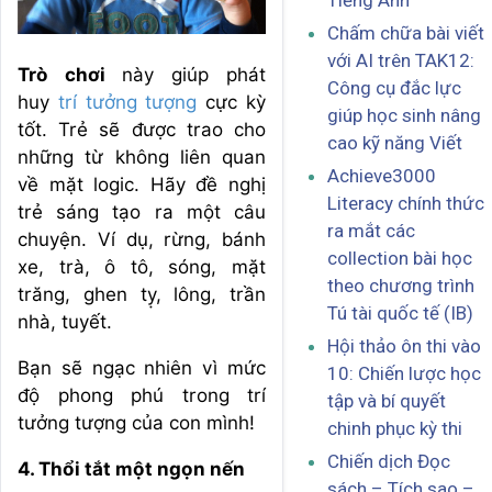
Tiếng Anh
Chấm chữa bài viết
với AI trên TAK12:
Trò chơi
này giúp phát
Công cụ đắc lực
huy
trí tưởng tượng
cực kỳ
giúp học sinh nâng
tốt. Trẻ sẽ được trao cho
cao kỹ năng Viết
những từ không liên quan
Achieve3000
về mặt logic. Hãy đề nghị
Literacy chính thức
trẻ sáng tạo ra một câu
ra mắt các
chuyện. Ví dụ, rừng, bánh
collection bài học
xe, trà, ô tô, sóng, mặt
theo chương trình
trăng, ghen tỵ, lông, trần
Tú tài quốc tế (IB)
nhà, tuyết.
Hội thảo ôn thi vào
Bạn sẽ ngạc nhiên vì mức
10: Chiến lược học
độ phong phú trong trí
tập và bí quyết
tưởng tượng của con mình!
chinh phục kỳ thi
Chiến dịch Đọc
4. Thổi tắt một ngọn nến
sách – Tích sao –