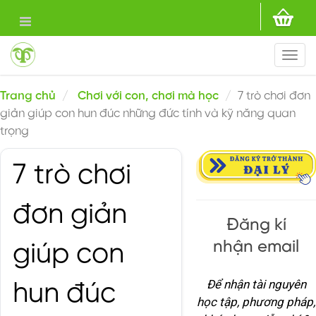
Togg
navi
Trang chủ
Chơi với con, chơi mà học
7 trò chơi đơn
giản giúp con hun đúc những đức tính và kỹ năng quan
trọng
7 trò chơi
đơn giản
Đăng kí
nhận email
giúp con
Để nhận tài nguyên
hun đúc
học tập, phương pháp,