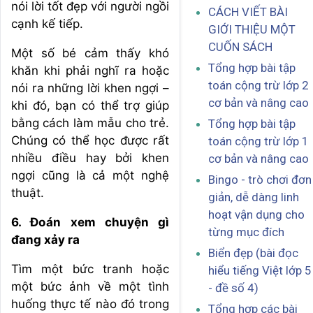
nói lời tốt đẹp với người ngồi
CÁCH VIẾT BÀI
cạnh kế tiếp.
GIỚI THIỆU MỘT
CUỐN SÁCH
Một số bé cảm thấy khó
Tổng hợp bài tập
khăn khi phải nghĩ ra hoặc
toán cộng trừ lớp 2
nói ra những lời khen ngợi –
cơ bản và nâng cao
khi đó, bạn có thể trợ giúp
bằng cách làm mẫu cho trẻ.
Tổng hợp bài tập
Chúng có thể học được rất
toán cộng trừ lớp 1
nhiều điều hay bởi khen
cơ bản và nâng cao
ngợi cũng là cả một nghệ
Bingo - trò chơi đơn
thuật.
giản, dễ dàng linh
hoạt vận dụng cho
6. Đoán xem chuyện gì
từng mục đích
đang xảy ra
Biển đẹp (bài đọc
Tìm một bức tranh hoặc
hiểu tiếng Việt lớp 5
một bức ảnh về một tình
- đề số 4)
huống thực tế nào đó trong
Tổng hợp các bài