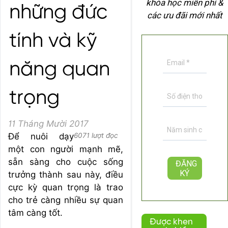
khóa học miễn phí &
những đức
các ưu đãi mới nhất
tính và kỹ
năng quan
trọng
11 Tháng Mười 2017
Để nuôi dạy
6071 lượt đọc
một con người mạnh mẽ,
sẵn sàng cho cuộc sống
trưởng thành sau này, điều
cực kỳ quan trọng là trao
cho trẻ càng nhiều sự quan
tâm càng tốt.
Được khen