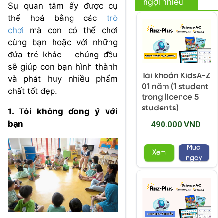
ngợi nhiều
Sự quan tâm ấy được cụ
thể hoá bằng các
trò
chơi
mà con có thể chơi
cùng bạn hoặc với những
đứa trẻ khác – chúng đều
sẽ giúp con bạn hình thành
Tài khoản KidsA-Z
và phát huy nhiều phẩm
01 năm (1 student
chất tốt đẹp.
trong licence 5
students)
1. Tôi không đồng ý với
bạn
490.000 VND
Mua
Xem
ngay