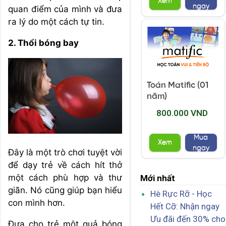
Xem
ngay
quan điểm của mình và đưa
ra lý do một cách tự tin.
2. Thổi bóng bay
Toán Matific (01
năm)
800.000 VND
Mua
Xem
ngay
Đây là một trò chơi tuyệt vời
để dạy trẻ về cách hít thở
một cách phù hợp và thư
Mới nhất
giãn. Nó cũng giúp bạn hiểu
Hè Rực Rỡ - Học
con mình hơn.
Hết Cỡ: Nhận ngay
Ưu đãi đến 30% cho
Đưa cho trẻ một quả bóng