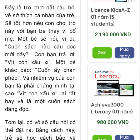
Đây là trò chơi đặt câu hỏi
Licence KidsA-Z
về sở thích cá nhân của trẻ.
01 năm (5
Sẽ tốt hơn nếu con chơi trò
students)
này với bạn bè thay vì bố
2.190.000 VND
mẹ. Một bé sẽ hỏi, ví dụ
"Cuốn sách nào cậu đọc
Mua
Xem
mới đây?". Con bạn trả lời:
ngay
"Vịt con xấu xí". Một bé
khác bảo: "Cuốn ấy chán
phèo". Và nhiệm vụ của con
bạn là phải chứng minh tại
sao "Vịt con xấu xí" lại rất
hay và là một cuốn sách
Achieve3000
đáng đọc.
Literacy (01 năm)
Tóm lại, có vô số câu hỏi có
980.000 VND
thể đặt ra. Bằng cách này,
trẻ sẽ học cách bảo vệ
Mua