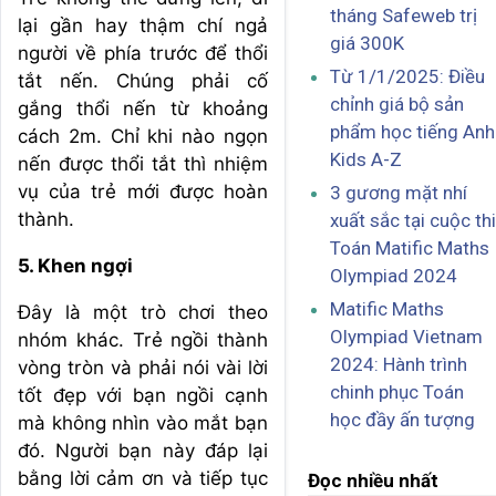
tháng Safeweb trị
lại gần hay thậm chí ngả
giá 300K
người về phía trước để thổi
Từ 1/1/2025: Điều
tắt nến. Chúng phải cố
chỉnh giá bộ sản
gắng thổi nến từ khoảng
phẩm học tiếng Anh
cách 2m. Chỉ khi nào ngọn
Kids A-Z
nến được thổi tắt thì nhiệm
vụ của trẻ mới được hoàn
3 gương mặt nhí
thành.
xuất sắc tại cuộc thi
Toán Matific Maths
5. Khen ngợi
Olympiad 2024
Matific Maths
Đây là một trò chơi theo
Olympiad Vietnam
nhóm khác. Trẻ ngồi thành
2024: Hành trình
vòng tròn và phải nói vài lời
chinh phục Toán
tốt đẹp với bạn ngồi cạnh
học đầy ấn tượng
mà không nhìn vào mắt bạn
đó. Người bạn này đáp lại
bằng lời cảm ơn và tiếp tục
Đọc nhiều nhất