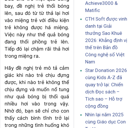
Achieve3000 &
bay, đề nghị trẻ thổi bóng
Matific
lên, sau đó từ từ thả lại hơi
CTH Soft được vinh
vào miệng trẻ với điều kiện
danh tại Giải
trẻ không được há miệng.
thưởng Sao Khuê
Việc này như thể quả bóng
2026: Khẳng định vị
đang thổi phồng trẻ lên.
thế trên Bản đồ
Tiếp đó lại chậm rãi thả hơi
Công nghệ số Việt
trong miệng ra.
Nam
Hãy đề nghị trẻ mô tả cảm
Star Donation 2026
giác khi nào trẻ chịu đựng
cùng Kids A-Z đã
được, khi nào trẻ không thể
quay trở lại: Chiến
chịu đựng và muốn nổ tung
dịch Đọc sách –
như quả bóng bị thổi quá
Tích sao – Hỗ trợ
nhiều hơi vào trong vậy.
cộng đồng
Nhờ đó, bạn sẽ chỉ cho con
Nhìn lại năm 2025
thấy cách bình tĩnh trở lại
cùng Giáo dục Con
trong những tình huống khó