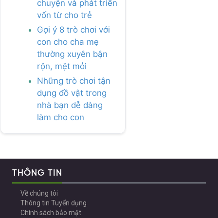
chuyện và phát triển
vốn từ cho trẻ
Gợi ý 8 trò chơi với
con cho cha mẹ
thường xuyên bận
rộn, mệt mỏi
Những trò chơi tận
dụng đồ vật trong
nhà bạn dễ dàng
làm cho con
THÔNG TIN
Về chúng tôi
Thông tin Tuyển dụng
Chính sách bảo mật