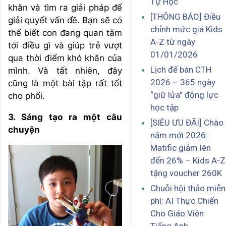
Tự Học
khăn và tìm ra giải pháp để
[THÔNG BÁO] Điều
giải quyết vấn đề. Bạn sẽ có
chỉnh mức giá Kids
thể biết con đang quan tâm
A-Z từ ngày
tới điều gì và giúp trẻ vượt
01/01/2026
qua thời điểm khó khăn của
Lịch để bàn CTH
mình. Và tất nhiên, đây
2026 – 365 ngày
cũng là một bài tập rất tốt
“giữ lửa” động lực
cho phổi.
học tập
3. Sáng tạo ra một câu
[SIÊU ƯU ĐÃI] Chào
chuyện
năm mới 2026:
Matific giảm lên
đến 26% – Kids A-Z
tặng voucher 260K
Chuỗi hội thảo miễn
phí: AI Thực Chiến
Cho Giáo Viên