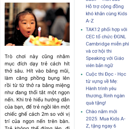
Hỗ trợ cộng đồng
khó khăn cùng Kids
A-Z
TAK12 phối hợp với
CEC tổ chức ĐGNL
Cambridge miễn phí
và cơ hội thi
Trò chơi này cũng nhằm
Speaking với Giáo
mục đích dạy trẻ cách hít
viên bản ngữ
thở sâu. Hít vào bằng mũi,
Cuộc thi Đọc - Học
làm căng phồng bụng lên
từ vựng về Mẹ:
rồi từ từ thở ra bằng miệng
Hành trình yêu
như đang thổi tắt một ngọn
thương, Rinh ngàn
nến. Khi trẻ hiểu hướng dẫn
quà tặng!
của bạn, để trẻ ngồi lên một
Chào năm mới
chiếc ghế cách 2m so với vị
2025: Mua Kids A-
trí của ngọn nến trên bàn.
Z, tặng ngay 6
Trẻ không thể đứng lên, đi