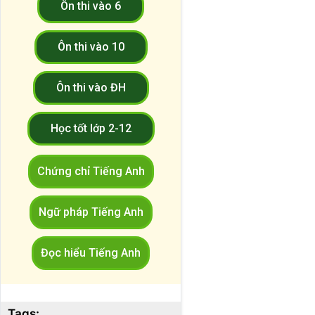
Ôn thi vào 6
Ôn thi vào 10
Ôn thi vào ĐH
Học tốt lớp 2-12
Chứng chỉ Tiếng Anh
Ngữ pháp Tiếng Anh
Đọc hiểu Tiếng Anh
Tags: