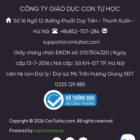
CÔNG TY GIÁO DỤC CON TỰ HỌC
Số 16 Ngõ 12 đường Khuất Duy Tiến - Thanh Xuân -
Hà Nội
+84852-707-284
support@contuhoc.com
Giấy chứng nhận ĐKDN số: 0107504320 | Ngày
cấp:13-7-2016 | Nơi cấp: Sở KH-ĐT TP. Hà Nội
Liên hệ làm Đại lý/ Đại sứ: Ms Trần Hương Giang SĐT
0325 129 885
Copyright © 2026 ConTuHoc.com. All rights reserved.
Powered by
nopCommerce