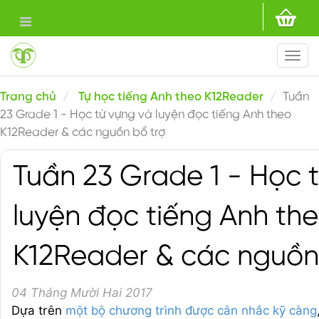
Togg
navi
Trang chủ
Tự học tiếng Anh theo K12Reader
Tuần
23 Grade 1 - Học từ vựng và luyện đọc tiếng Anh theo
K12Reader & các nguồn bổ trợ
Tuần 23 Grade 1 - Học 
luyện đọc tiếng Anh th
K12Reader & các nguồn
04 Tháng Mười Hai 2017
Dựa trên
một bộ chương trình được cân nhắc kỹ càng