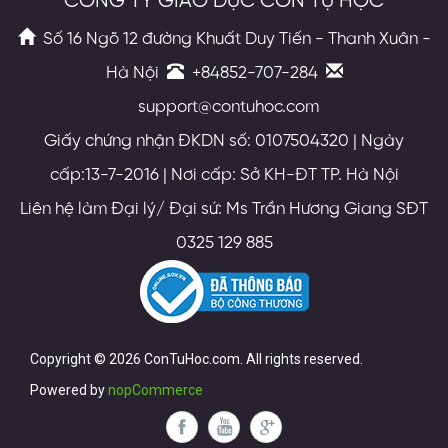
CÔNG TY GIÁO DỤC CON TỰ HỌC
Số 16 Ngõ 12 đường Khuất Duy Tiến - Thanh Xuân -
Hà Nội
+84852-707-284
support@contuhoc.com
Giấy chứng nhận ĐKDN số: 0107504320 | Ngày
cấp:13-7-2016 | Nơi cấp: Sở KH-ĐT TP. Hà Nội
Liên hệ làm Đại lý/ Đại sứ: Ms Trần Hương Giang SĐT
0325 129 885
Copyright © 2026 ConTuHoc.com. All rights reserved.
Powered by
nopCommerce