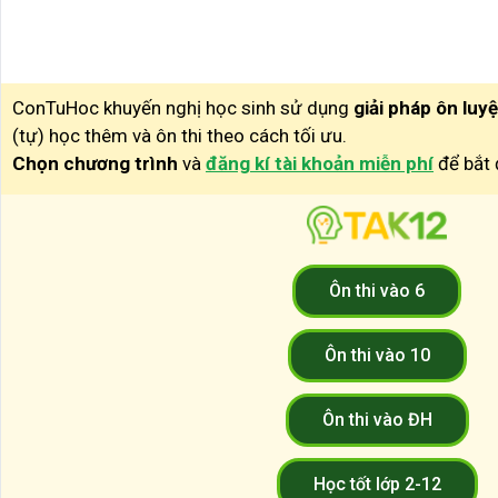
ConTuHoc khuyến nghị học sinh sử dụng
giải pháp ôn luy
(tự) học thêm và ôn thi theo cách tối ưu.
Chọn chương trình
và
đăng kí tài khoản miễn phí
để bắt 
Ôn thi vào 6
Ôn thi vào 10
Ôn thi vào ĐH
Học tốt lớp 2-12