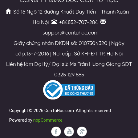
CÔNG TY GIÁO DỤC CON TỰ HỌC
Số 16 Ngõ 12 đường Khuất Duy Tiến - Thanh Xuân -
Hà Nội
+84852-707-284
support@contuhoc.com
Giấy chứng nhận ĐKDN số: 0107504320 | Ngày
cấp:13-7-2016 | Nơi cấp: Sở KH-ĐT TP. Hà Nội
Liên hệ làm Đại lý/ Đại sứ: Ms Trần Hương Giang SĐT
0325 129 885
Copyright © 2026 ConTuHoc.com. All rights reserved.
Powered by
nopCommerce