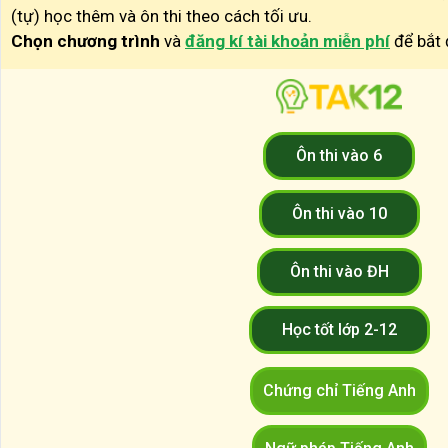
(tự) học thêm và ôn thi theo cách tối ưu.
Chọn chương trình
và
đăng kí tài khoản miễn phí
để bắt 
Ôn thi vào 6
Ôn thi vào 10
Ôn thi vào ĐH
Học tốt lớp 2-12
Chứng chỉ Tiếng Anh