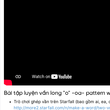
Bài tập luyện vần long "o" -oa- pattern 
Trò chơi ghép vần trên Starfall (bao gồm ai, ea, 
http://more2.starfall.com/n/make-a-word/two-v