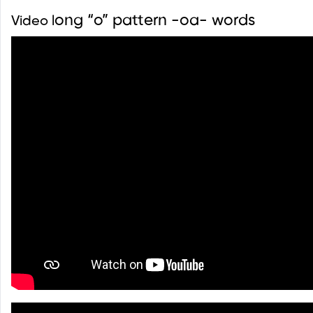
ong “o” pattern -oa- words
Video l