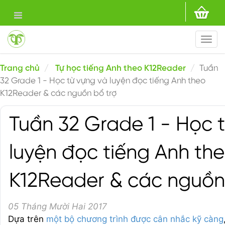
Togg
navi
Trang chủ
Tự học tiếng Anh theo K12Reader
Tuần
32 Grade 1 - Học từ vựng và luyện đọc tiếng Anh theo
K12Reader & các nguồn bổ trợ
Tuần 32 Grade 1 - Học 
luyện đọc tiếng Anh th
K12Reader & các nguồn
05 Tháng Mười Hai 2017
Dựa trên
một bộ chương trình được cân nhắc kỹ càng