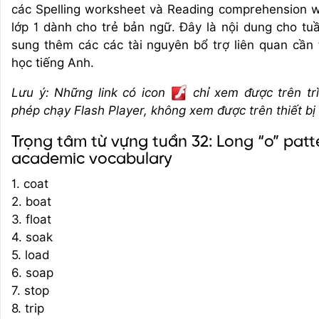
các Spelling worksheet và Reading comprehension 
lớp 1 dành cho trẻ bản ngữ. Đây là nội dung cho t
sung thêm các các tài nguyên bổ trợ liên quan cần 
học tiếng Anh.
Lưu ý: Những link có icon
chỉ xem được trên tr
phép chạy Flash Player, không xem được trên thiết bị
Trọng tâm từ vựng tuần 32: Long “o” pat
academic vocabulary
1. coat
2. boat
3. float
4. soak
5. load
6. soap
7. stop
8. trip