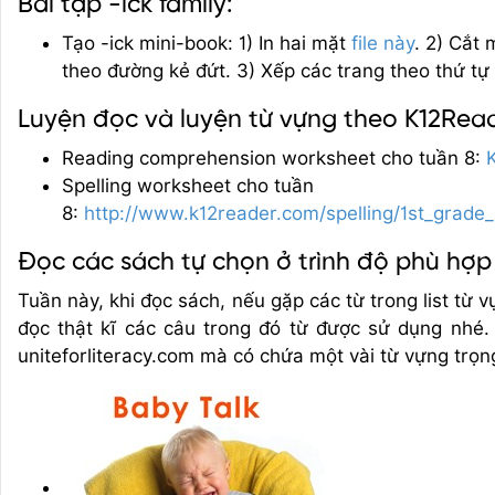
Bài tập -ick family:
Tạo -ick mini-book: 1) In hai mặt
file này
. 2) Cắt 
theo đường kẻ đứt. 3) Xếp các trang theo thứ tự 
Luyện đọc và luyện từ vựng theo K12Rea
Reading comprehension worksheet cho tuần 8:
K
Spelling worksheet cho tuần
8:
http://www.k12reader.com/spelling/1st_grade
Đọc các sách tự chọn ở trình độ phù hợp
Tuần này, khi đọc sách, nếu gặp các từ trong list từ 
đọc thật kĩ các câu trong đó từ được sử dụng nhé.
uniteforliteracy.com mà có chứa một vài từ vựng trọn