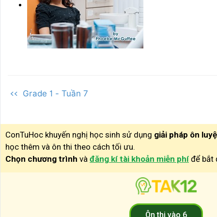
<< Grade 1 - Tuần 7
ConTuHoc khuyến nghị học sinh sử dụng
giải pháp ôn luy
học thêm và ôn thi theo cách tối ưu.
Chọn chương trình
và
đăng kí tài khoản miễn phí
để bắt 
Ôn thi vào 6