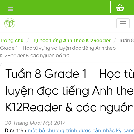
Togg
navi
Trang chủ
Tự học tiếng Anh theo K12Reader
Tuần 8
Grade 1 - Học từ vựng và luyện đọc tiếng Anh theo
K12Reader & các nguồn bổ trợ
Tuần 8 Grade 1 - Học t
luyện đọc tiếng Anh th
K12Reader & các nguồn
30 Tháng Mười Một 2017
Dựa trên
một bộ chương trình được cân nhắc kỹ càn