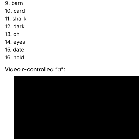
9. barn
10. card
11. shark
12. dark
13. oh
14. eyes
15. date
16. hold
Video r-controlled “a”: