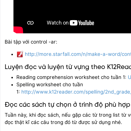
Bài tập với control -ar:
http://more.starfall.com/n/make-a-word/cont
Luyện đọc và luyện từ vựng theo K12Rea
Reading comprehension worksheet cho tuần 1:
U
Spelling worksheet cho tuần
1:
http://www.k12reader.com/spelling/2nd_grade
Đọc các sách tự chọn ở trình độ phù hợp
Tuần này, khi đọc sách, nếu gặp các từ trong list từ 
đọc thật kĩ các câu trong đó từ được sử dụng nhé.