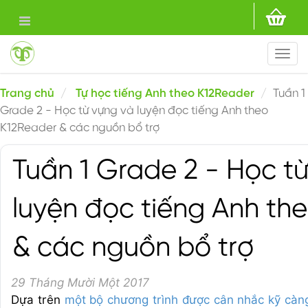
Togg
navi
Trang chủ
Tự học tiếng Anh theo K12Reader
Tuần 1
Grade 2 - Học từ vựng và luyện đọc tiếng Anh theo
K12Reader & các nguồn bổ trợ
Tuần 1 Grade 2 - Học t
luyện đọc tiếng Anh th
& các nguồn bổ trợ
29 Tháng Mười Một 2017
Dựa trên
một bộ chương trình được cân nhắc kỹ càn