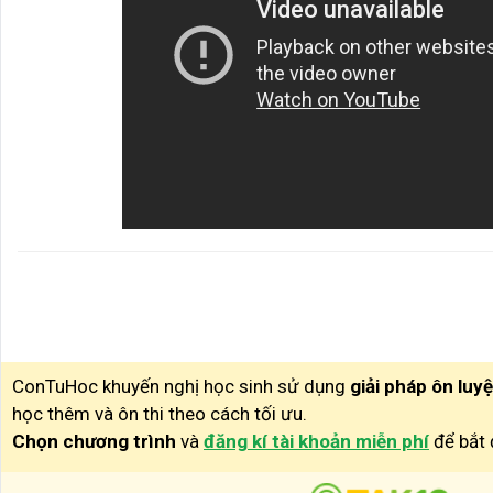
ConTuHoc khuyến nghị học sinh sử dụng
giải pháp ôn luy
học thêm và ôn thi theo cách tối ưu.
Chọn chương trình
và
đăng kí tài khoản miễn phí
để bắt 