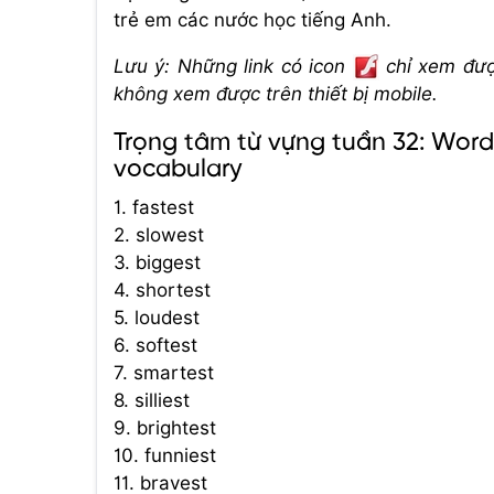
trẻ em các nước học tiếng Anh.
Lưu ý: Những link có icon
chỉ xem được
không xem được trên thiết bị mobile.
Trọng tâm từ vựng tuần 32: Word
vocabulary
1. fastest
2. slowest
3. biggest
4. shortest
5. loudest
6. softest
7. smartest
8. silliest
9. brightest
10. funniest
11. bravest