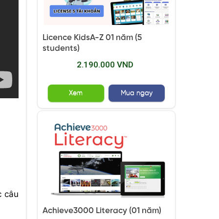
Licence KidsA-Z 01 năm (5
students)
2.190.000 VND
Xem
Mua ngay
c câu
Achieve3000 Literacy (01 năm)