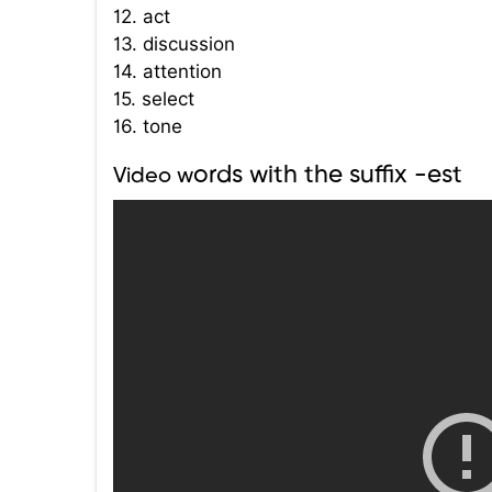
12. act
13. discussion
14. attention
15. select
16. tone
ords with the suffix -est
Video w