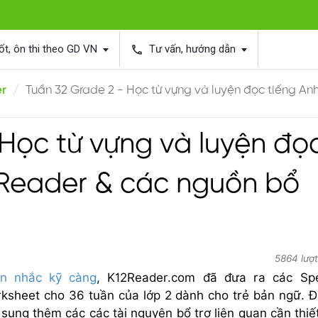
ốt, ôn thi theo GD VN
Tư vấn, hướng dẫn
phone
er
Tuần 32 Grade 2 - Học từ vựng và luyện đọc tiếng An
Học từ vựng và luyện đọ
2Reader & các nguồn bổ
5864 lượ
ân nhắc kỹ càng
, K12Reader.com đã đưa ra các Spe
sheet cho 36 tuần của lớp 2 dành cho trẻ bản ngữ. Đ
ung thêm các các tài nguyên bổ trợ liên quan cần thiế