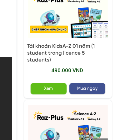
Tài khoản KidsA-Z 01 năm (1
student trong licence 5
students)
490.000 VND
Xem
Mua ngay