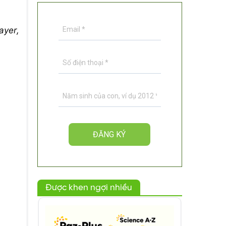
ayer,
Được khen ngợi nhiều