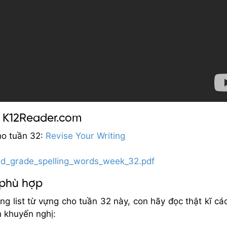
o K12Reader.com
ho tuần 32:
Revise Your Writing
nd_grade_spelling_words_week_32.pdf
 phù hợp
ng list từ vựng cho tuần 32 này, con hãy đọc thật kĩ cá
h khuyến nghị: