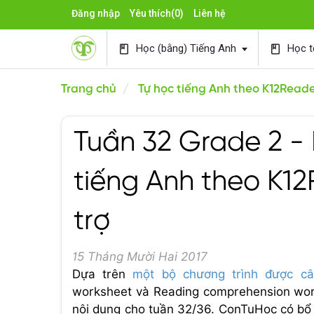
Đăng nhập
Yêu thích
(0)
Liên hệ
Học (bằng) Tiếng Anh
Học t
book
book
Trang chủ
Tự học tiếng Anh theo K12Read
Tuần 32 Grade 2 - 
tiếng Anh theo K1
trợ
15 Tháng Mười Hai 2017
Dựa trên
một bộ chương trình được c
worksheet và Reading comprehension work
nội dung cho tuần 32/36. ConTuHoc có bổ s