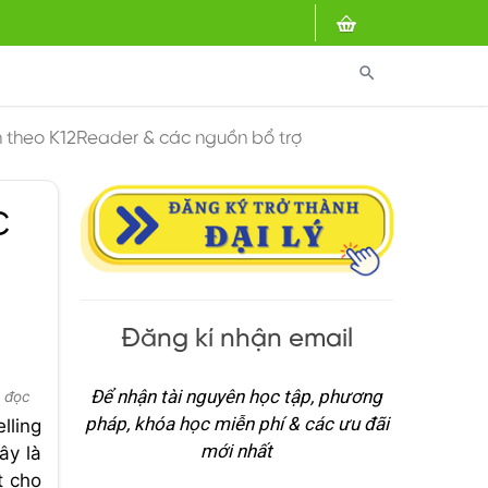
search
h theo K12Reader & các nguồn bổ trợ
c
Đăng kí nhận email
Để nhận tài nguyên học tập, phương
t đọc
pháp, khóa học miễn phí & các ưu đãi
lling
mới nhất
ây là
t cho