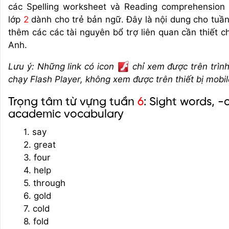
các Spelling worksheet và Reading comprehension
lớp
2
dành cho trẻ bản ngữ. Đây là nội dung cho tuầ
thêm các các tài nguyên bổ trợ liên quan cần thiết 
Anh.
Lưu ý: Những link có icon
chỉ xem được trên trìn
chạy Flash Player, không xem được trên thiết bị mobil
Trọng tâm từ vựng tuần
6
: Sight words, -
academic vocabulary
1. say
2. great
3. four
4. help
5. through
6. gold
7. cold
8. fold