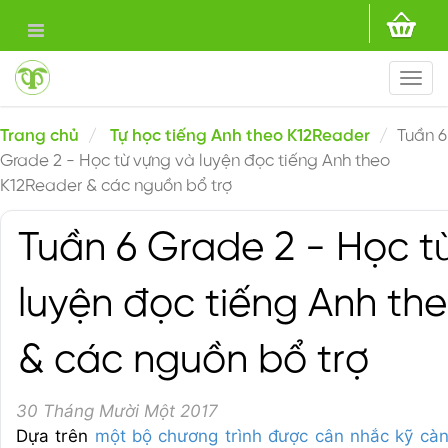
Togg
navi
Trang chủ
Tự học tiếng Anh theo K12Reader
Tuần 6
Grade 2 - Học từ vựng và luyện đọc tiếng Anh theo
K12Reader & các nguồn bổ trợ
Tuần 6 Grade 2 - Học t
luyện đọc tiếng Anh th
& các nguồn bổ trợ
30 Tháng Mười Một 2017
Dựa trên
một bộ chương trình được cân nhắc kỹ cà