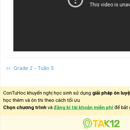
<< Grade 2 - Tuần 5
ConTuHoc khuyến nghị học sinh sử dụng
giải pháp ôn luy
học thêm và ôn thi theo cách tối ưu.
Chọn chương trình
và
đăng kí tài khoản miễn phí
để bắt 