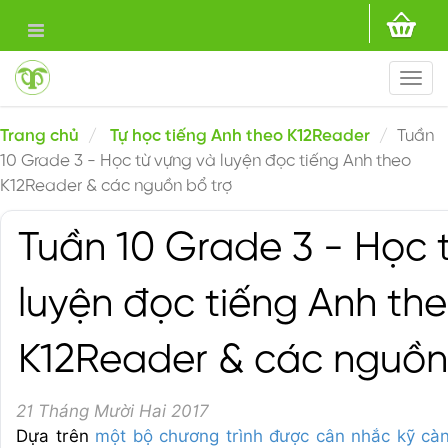
Togg
navi
Trang chủ
Tự học tiếng Anh theo K12Reader
Tuần
10 Grade 3 - Học từ vựng và luyện đọc tiếng Anh theo
K12Reader & các nguồn bổ trợ
Tuần 10 Grade 3 - Học 
luyện đọc tiếng Anh th
K12Reader & các nguồn
21 Tháng Mười Hai 2017
Dựa trên
một bộ chương trình được cân nhắc kỹ cà