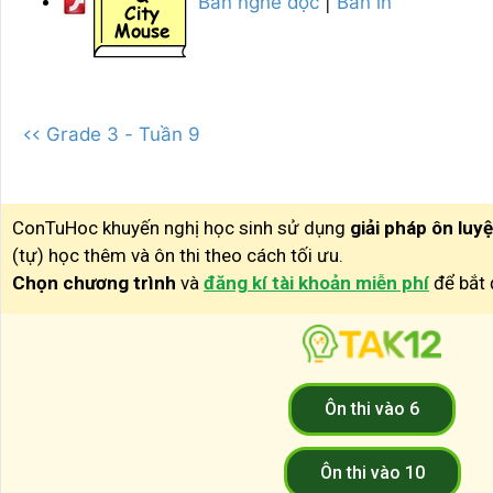
Bản nghe đọc
|
Bản in
<< Grade 3 - Tuần 9
ConTuHoc khuyến nghị học sinh sử dụng
giải pháp ôn luy
(tự) học thêm và ôn thi theo cách tối ưu.
Chọn chương trình
và
đăng kí tài khoản miễn phí
để bắt 
Ôn thi vào 6
Ôn thi vào 10