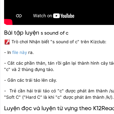
Bài tập luyện
s sound of c
Trò chơi Nhận biết "s sound of c" trên Kizclub:
- In
file này
ra.
- Cắt các phần thân, tán rồi gắn lại thành hình cây tá
"c" và 2 thùng đựng táo.
- Gắn các trái táo lên cây.
- Trẻ cần hái trái táo có "c" được phát âm thành /
"Soft C" ("Hard C" là khi "c" được phát âm thành /k/).
Luyện đọc và luyện từ vựng theo K12Rea