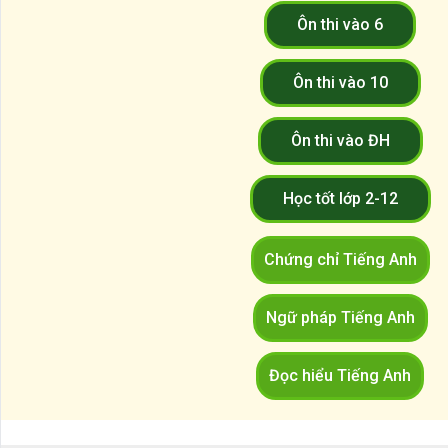
Ôn thi vào 6
Ôn thi vào 10
Ôn thi vào ĐH
Học tốt lớp 2-12
Chứng chỉ Tiếng Anh
Ngữ pháp Tiếng Anh
Đọc hiểu Tiếng Anh