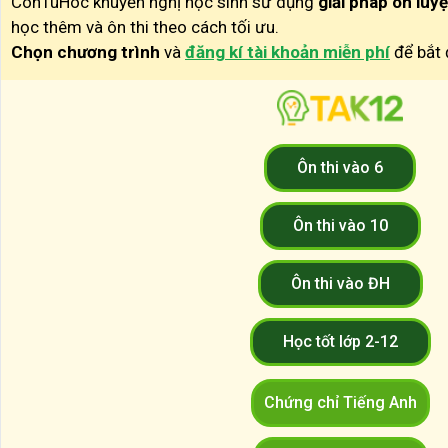
ConTuHoc khuyến nghị học sinh sử dụng
giải pháp ôn luy
học thêm và ôn thi theo cách tối ưu.
Chọn chương trình
và
đăng kí tài khoản miễn phí
để bắt 
Ôn thi vào 6
Ôn thi vào 10
Ôn thi vào ĐH
Học tốt lớp 2-12
Chứng chỉ Tiếng Anh