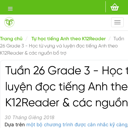
Togg
navi
Trang chủ
Tự học tiếng Anh theo K12Reader
Tuần
26 Grade 3 - Học từ vựng và luyện đọc tiếng Anh theo
K12Reader & các nguồn bổ trợ
Tuần 26 Grade 3 - Học 
luyện đọc tiếng Anh th
K12Reader & các nguồn
30 Tháng Giêng 2018
Dựa trên
một bộ chương trình được cân nhắc kỹ càng