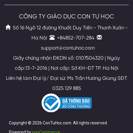
CÔNG TY GIÁO DỤC CON TỰ HỌC
Số 16 Ngõ 12 đường Khuất Duy Tiến - Thanh Xuân -
Hà Nội
+84852-707-284
support@contuhoc.com
Giấy chứng nhận ĐKDN số: 0107504320 | Ngày
cấp:13-7-2016 | Nơi cấp: Sở KH-ĐT TP. Hà Nội
Liên hệ làm Đại lý/ Đại sứ: Ms Trần Hương Giang SĐT
0325 129 885
Copyright © 2026 ConTuHoc.com. All rights reserved.
Powered by
nopCommerce