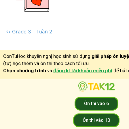
<< Grade 3 - Tuần 2
ConTuHoc khuyến nghị học sinh sử dụng
giải pháp ôn luy
(tự) học thêm và ôn thi theo cách tối ưu.
Chọn chương trình
và
đăng kí tài khoản miễn phí
để bắt 
Ôn thi vào 6
Ôn thi vào 10