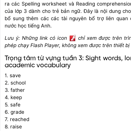
ra các Spelling worksheet và Reading comprehensi
của lớp 3 dành cho trẻ bản ngữ. Đây là nội dung ch
bổ sung thêm các các tài nguyên bổ trợ liên quan 
nước học tiếng Anh.
Lưu ý: Những link có icon
chỉ xem được trên trì
phép chạy Flash Player, không xem được trên thiết bị
Trọng tâm từ vựng tuần 3: Sight words, l
academic vocabulary
1. save
2. school
3. father
4. keep
5. safe
6. grade
7. reached
8. raise