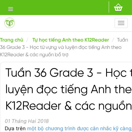
Togg
navi
Trang chủ
Tự học tiếng Anh theo K12Reader
Tuần
36 Grade 3 - Học từ vựng và luyện đọc tiếng Anh theo
K12Reader & các nguồn bổ trợ
Tuần 36 Grade 3 - Học 
luyện đọc tiếng Anh th
K12Reader & các nguồn
01 Tháng Hai 2018
Dựa trên
một bộ chương trình được cân nhắc kỹ càng