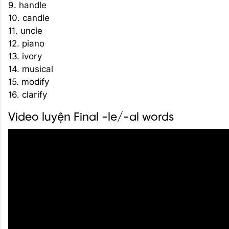
9. handle
10. candle
11. uncle
12. piano
13. ivory
14. musical
15. modify
16. clarify
Video luyện Final -le/-al words