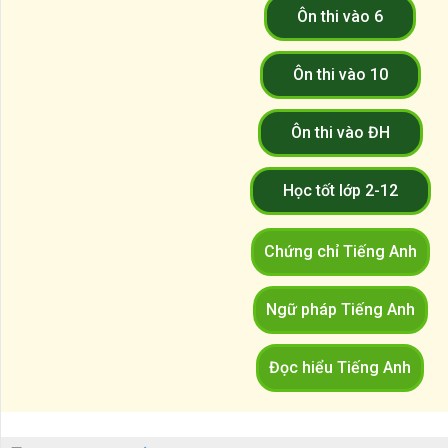
Ôn thi vào 6
Ôn thi vào 10
Ôn thi vào ĐH
Học tốt lớp 2-12
Chứng chỉ Tiếng Anh
Ngữ pháp Tiếng Anh
Đọc hiểu Tiếng Anh