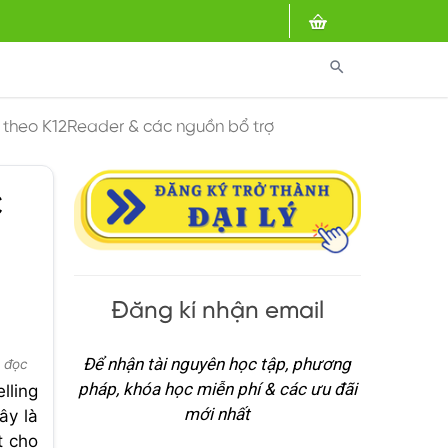
search
h theo K12Reader & các nguồn bổ trợ
c
Đăng kí nhận email
Để nhận tài nguyên học tập, phương
t đọc
pháp, khóa học miễn phí & các ưu đãi
lling
mới nhất
ây là
t cho