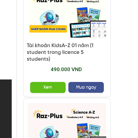
Tài khoản KidsA-Z 01 năm (1
student trong licence 5
students)
490.000 VND
Xem
Mua ngay