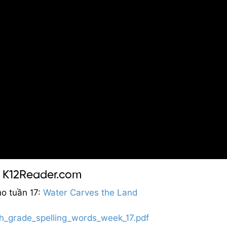
o K12Reader.com
o tuần 17:
Water Carves the Land
th_grade_spelling_words_week_17.pdf