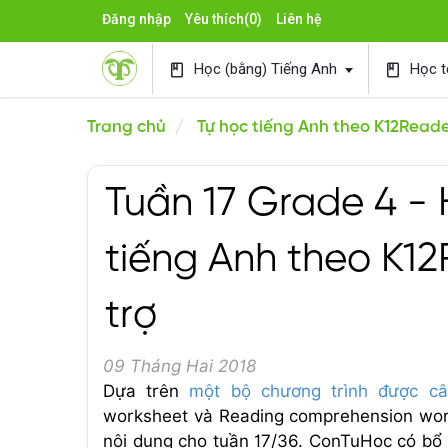
Đăng nhập
Yêu thích
(0)
Liên hệ
Học (bằng) Tiếng Anh
Học t
book
book
Trang chủ
Tự học tiếng Anh theo K12Read
Tuần 17 Grade 4 - 
tiếng Anh theo K1
trợ
09 Tháng Hai 2018
Dựa trên
một bộ chương trình được c
worksheet và Reading comprehension work
nội dung cho tuần 17/36. ConTuHoc có bổ s