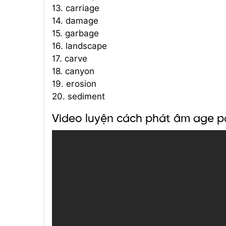
13. carriage
14. damage
15. garbage
16. landscape
17. carve
18. canyon
19. erosion
20. sediment
Video luyện cách phát âm age p