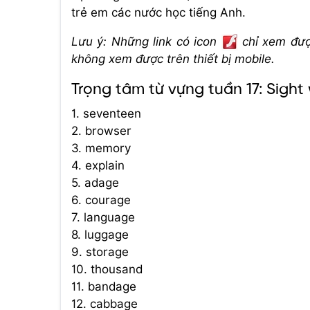
trẻ em các nước học tiếng Anh.
Lưu ý: Những link có icon
chỉ xem được
không xem được trên thiết bị mobile.
Trọng tâm từ vựng tuần 17: Sigh
1. seventeen
2. browser
3. memory
4. explain
5. adage
6. courage
7. language
8. luggage
9. storage
10. thousand
11. bandage
12. cabbage