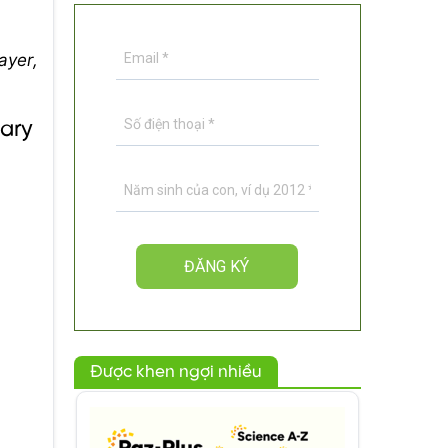
ayer,
lary
Được khen ngợi nhiều