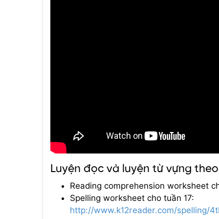
Luyện đọc và luyện từ vựng the
Reading comprehension worksheet ch
Spelling worksheet cho tuần 17:
http://www.k12reader.com/spelling/4