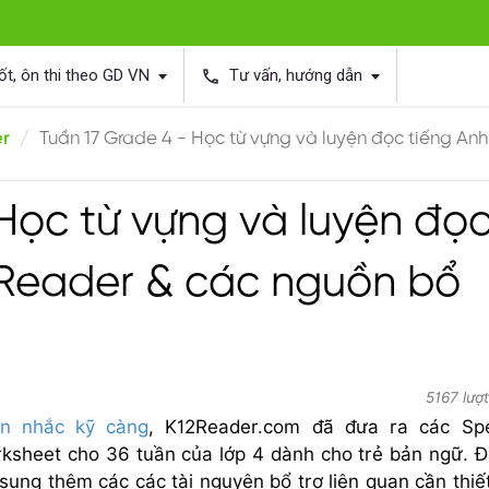
ốt, ôn thi theo GD VN
Tư vấn, hướng dẫn
phone
er
Tuần 17 Grade 4 - Học từ vựng và luyện đọc tiếng An
Học từ vựng và luyện đọ
2Reader & các nguồn bổ
5167 lượ
ân nhắc kỹ càng
, K12Reader.com đã đưa ra các Spe
sheet cho 36 tuần của lớp 4 dành cho trẻ bản ngữ. Đ
ung thêm các các tài nguyên bổ trợ liên quan cần thiế