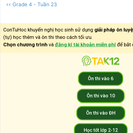
<< Grade 4 - Tuần 23
ConTuHoc khuyến nghị học sinh sử dụng
giải pháp ôn luy
(tự) học thêm và ôn thi theo cách tối ưu.
Chọn chương trình
và
đăng kí tài khoản miễn phí
để bắt 
Ôn thi vào 6
Ôn thi vào 10
Ôn thi vào ĐH
Học tốt lớp 2-12