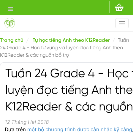
Togg
navi
Trang chủ
Tự học tiếng Anh theo K12Reader
Tuần
24 Grade 4 - Học từ vựng và luyện đọc tiếng Anh theo
K12Reader & các nguồn bổ trợ
Tuần 24 Grade 4 - Học 
luyện đọc tiếng Anh th
K12Reader & các nguồn
12 Tháng Hai 2018
Dựa trên
một bộ chương trình được cân nhắc kỹ càng