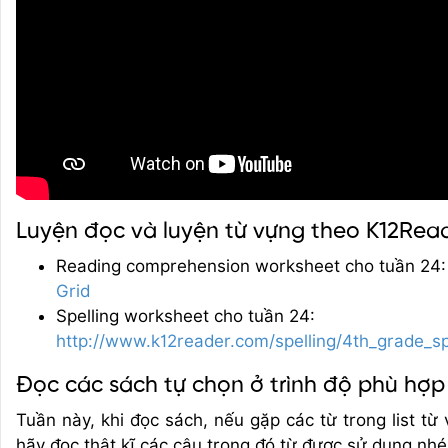
Luyện đọc và luyện từ vựng theo K12Rea
Reading comprehension worksheet cho tuần 24
Grid
Spelling worksheet cho tuần 24:
http://www.k12reader.com/spelling/4th_grade_s
Đọc các sách tự chọn ở trình độ phù hợp
Tuần này, khi đọc sách, nếu gặp các từ trong list từ
hãy đọc thật kĩ các câu trong đó từ được sử dụng nhé