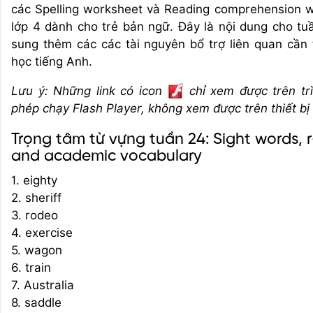
các Spelling worksheet và Reading comprehension 
lớp 4 dành cho trẻ bản ngữ. Đây là nội dung cho t
sung thêm các các tài nguyên bổ trợ liên quan cần 
học tiếng Anh.
Lưu ý: Những link có icon
chỉ xem được trên tr
phép chạy Flash Player, không xem được trên thiết bị
Trọng tâm từ vựng tuần 24: Sight words, r
and academic vocabulary
1. eighty
2. sheriff
3. rodeo
4. exercise
5. wagon
6. train
7. Australia
8. saddle