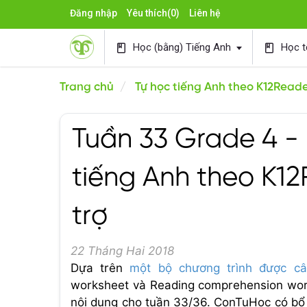
Đăng nhập
Yêu thích
(0)
Liên hệ
Học (bằng) Tiếng Anh
Học t
book
book
Trang chủ
Tự học tiếng Anh theo K12Read
Tuần 33 Grade 4 -
tiếng Anh theo K1
trợ
22 Tháng Hai 2018
Dựa trên
một bộ chương trình được c
worksheet và Reading comprehension work
nội dung cho tuần 33/36. ConTuHoc có bổ s