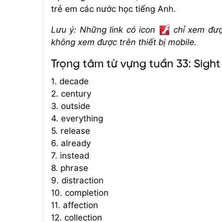
trẻ em các nước học tiếng Anh.
Lưu ý: Những link có icon
chỉ xem được
không xem được trên thiết bị mobile.
Trọng tâm từ vựng tuần 33: Sigh
1. decade
2. century
3. outside
4. everything
5. release
6. already
7. instead
8. phrase
9. distraction
10. completion
11. affection
12. collection