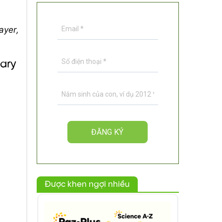
ayer,
ary
Được khen ngợi nhiều