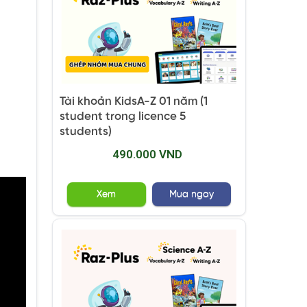
Tài khoản KidsA-Z 01 năm (1
student trong licence 5
students)
490.000 VND
Xem
Mua ngay