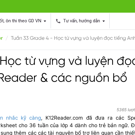
ốt, ôn thi theo GD VN
Tư vấn, hướng dẫn
phone
er
Tuần 33 Grade 4 - Học từ vựng và luyện đọc tiếng An
 Học từ vựng và luyện đọ
2Reader & các nguồn bổ
5365 lượ
ân nhắc kỹ càng
, K12Reader.com đã đưa ra các Spe
sheet cho 36 tuần của lớp 4 dành cho trẻ bản ngữ. Đ
ung thêm các các tài nguyên bổ trợ liên quan cần thiế