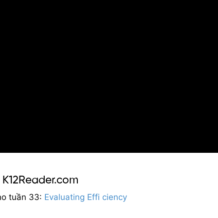
o K12Reader.com
ho tuần 33:
Evaluating Effi ciency