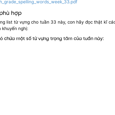
th_grade_spelling_words_week_33.pdf
 phù hợp
ng list từ vựng cho tuần 33 này, con hãy đọc thật kĩ cá
h khuyến nghị:
có chứa một số từ vựng trọng tâm của tuần này: