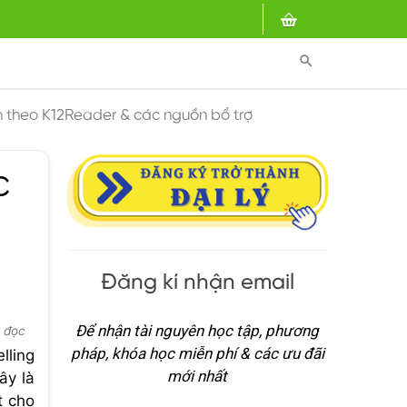
search
h theo K12Reader & các nguồn bổ trợ
c
Đăng kí nhận email
Để nhận tài nguyên học tập, phương
t đọc
pháp, khóa học miễn phí & các ưu đãi
lling
mới nhất
ây là
t cho