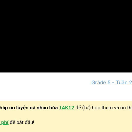
Grade 5 - Tuần 2
pháp ôn luyện cá nhân hóa
TAK12
để (tự) học thêm và ôn th
 phí
để bắt đầu!