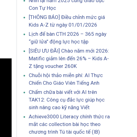
Nhìn lại năm 2025 cùng Giáo dục
Con Tự Học
[THÔNG BÁO] Điều chỉnh mức giá
Kids A-Z từ ngày 01/01/2026
Lịch để bàn CTH 2026 – 365 ngày
“giữ lửa” động lực học tập
[SIÊU ƯU ĐÃI] Chào năm mới 2026:
Matific giảm lên đến 26% – Kids A-
Z tặng voucher 260K
Chuỗi hội thảo miễn phí: AI Thực
Chiến Cho Giáo Viên Tiếng Anh
Chấm chữa bài viết với AI trên
TAK12: Công cụ đắc lực giúp học
sinh nâng cao kỹ năng Viết
Achieve3000 Literacy chính thức ra
mắt các collection bài học theo
chương trình Tú tài quốc tế (IB)