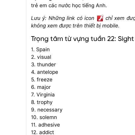
trẻ em các nước học tiếng Anh.
Lưu ý: Những link có icon
chỉ xem được
không xem được trên thiết bị mobile.
Trọng tâm từ vựng tuần 22: Sigh
1. Spain
2. visual
3. thunder
4. antelope
5. freeze
6. major
7. Virginia
8. trophy
9. necessary
10. solemn
11. adhesive
12. addict