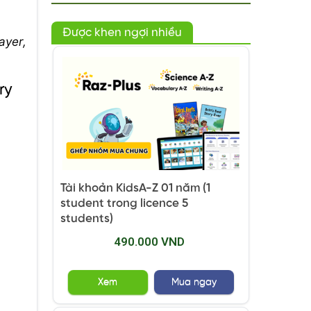
Được khen ngợi nhiều
ayer,
ry
Tài khoản KidsA-Z 01 năm (1
student trong licence 5
students)
490.000 VND
Xem
Mua ngay