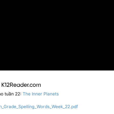
o K12Reader.com
o tuần 22:
The Inner Planets
5th_Grade_Spelling_Words_Week_22.pdf