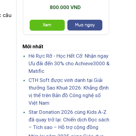
800.000 VND
c câu
Xem
Mua ngay
Mới nhất
Hè Rực Rỡ - Học Hết Cỡ: Nhận ngay
Ưu đãi đến 30% cho Achieve3000 &
Matific
CTH Soft được vinh danh tại Giải
thưởng Sao Khuê 2026: Khẳng định
vị thế trên Bản đồ Công nghệ số
Việt Nam
Star Donation 2026 cùng Kids A-Z
đã quay trở lại: Chiến dịch Đọc sách
– Tích sao – Hỗ trợ cộng đồng