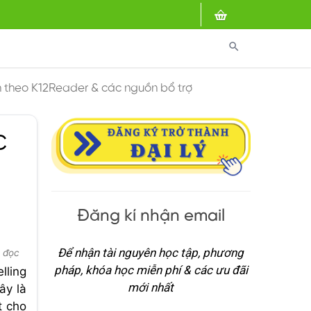
search
h theo K12Reader & các nguồn bổ trợ
c
Đăng kí nhận email
Để nhận tài nguyên học tập, phương
t đọc
pháp, khóa học miễn phí & các ưu đãi
lling
mới nhất
ây là
t cho