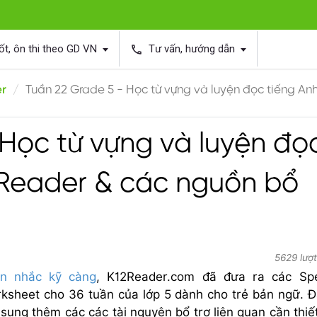
ốt, ôn thi theo GD VN
Tư vấn, hướng dẫn
phone
er
Tuần 22 Grade 5 - Học từ vựng và luyện đọc tiếng An
 Học từ vựng và luyện đọ
2Reader & các nguồn bổ
5629 lượ
ân nhắc kỹ càng
, K12Reader.com đã đưa ra các Spe
sheet cho 36 tuần của lớp 5 dành cho trẻ bản ngữ. Đ
ung thêm các các tài nguyên bổ trợ liên quan cần thiế