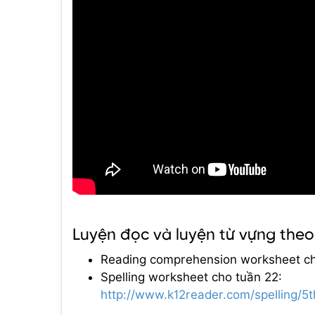
Luyện đọc và luyện từ vựng the
Reading comprehension worksheet ch
Spelling worksheet cho tuần 22:
http://www.k12reader.com/spelling/