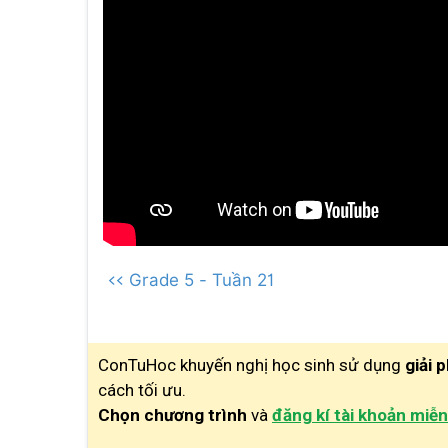
<< Grade 5 - Tuần 21
ConTuHoc khuyến nghị học sinh sử dụng
giải 
cách tối ưu.
Chọn chương trình
và
đăng kí tài khoản miễn