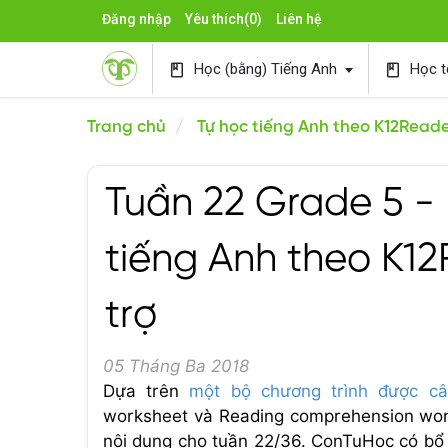
Đăng nhập
Yêu thích
(0)
Liên hệ
Học (bằng) Tiếng Anh
Học t
book
book
Trang chủ
Tự học tiếng Anh theo K12Read
Tuần 22 Grade 5 -
tiếng Anh theo K1
trợ
05 Tháng Ba 2018
Dựa trên
một bộ chương trình được c
worksheet và Reading comprehension work
nội dung cho tuần 22/36. ConTuHoc có bổ s