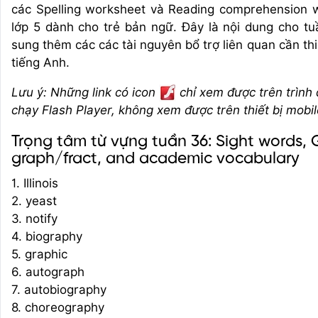
các Spelling worksheet và Reading comprehension 
lớp 5 dành cho trẻ bản ngữ. Đây là nội dung cho t
sung thêm các các tài nguyên bổ trợ liên quan cần th
tiếng Anh.
Lưu ý: Những link có icon
chỉ xem được trên trình
chạy Flash Player, không xem được trên thiết bị mobil
Trọng tâm từ vựng tuần 36: Sight words, 
graph/fract, and academic vocabulary
1. Illinois
2. yeast
3. notify
4. biography
5. graphic
6. autograph
7. autobiography
8. choreography