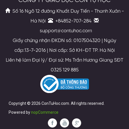
CÔNG TY GIÁO DỤC CON TỰ HỌC
Số 16 Ngõ 12 đường Khuất Duy Tiến - Thanh Xuân -
Hà Nội
+84852-707-284
support@contuhoc.com
Giấy chứng nhận ĐKDN số: 0107504320 | Ngày
cấp:13-7-2016 | Nơi cấp: Sở KH-ĐT TP. Hà Nội
Liên hệ làm Đại lý/ Đại sứ: Ms Trần Hương Giang SĐT
0325 129 885
Copyright © 2026 ConTuHoc.com. All rights reserved.
Powered by
nopCommerce