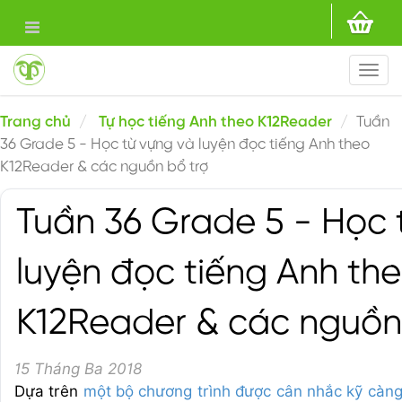
Togg
navi
Trang chủ
Tự học tiếng Anh theo K12Reader
Tuần
36 Grade 5 - Học từ vựng và luyện đọc tiếng Anh theo
K12Reader & các nguồn bổ trợ
Tuần 36 Grade 5 - Học 
luyện đọc tiếng Anh th
K12Reader & các nguồn
15 Tháng Ba 2018
Dựa trên
một bộ chương trình được cân nhắc kỹ càn