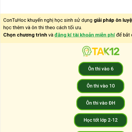
ConTuHoc khuyến nghị học sinh sử dụng
giải pháp ôn luy
học thêm và ôn thi theo cách tối ưu.
Chọn chương trình
và
đăng kí tài khoản miễn phí
để bắt 
Ôn thi vào 6
Ôn thi vào 10
Ôn thi vào ĐH
Học tốt lớp 2-12