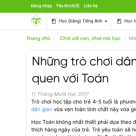
Đăng nhập
Yêu thích
(0)
Liên hệ
Học (bằng) Tiếng Anh
Học t
book
book
Trang chủ
Chơi với con, chơi mà học
Nhữ
Những trò chơi dân
quen với Toán
11 Tháng Mười Hai 2017
Trò chơi học tập cho trẻ 4-5 tuổi là phươ
dân gian
vừa vẹn toàn tính chất này vừa gi
Học Toán không nhất thiết phải dựa theo 
thích hàng ngày của trẻ. Trẻ yêu toán sẽ h