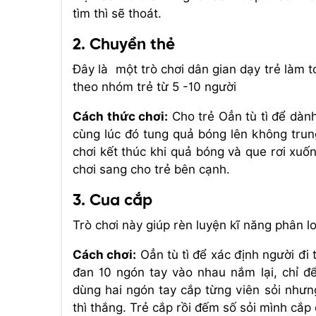
tìm thì sẽ thoát.
2. Chuyền thẻ
Đây là một trò chơi dân gian dạy trẻ làm t
theo nhóm trẻ từ 5 -10 người
Cách thức chơi:
Cho trẻ Oẳn tù tì để dành
cùng lúc đó tung quả bóng lên không trun
chơi kết thúc khi quả bóng và que rơi xuố
chơi sang cho trẻ bên cạnh.
3. Cua cắp
Trò chơi này giúp rèn luyện kĩ năng phân l
Cách chơi:
Oẳn tù tì để xác định người đi t
đan 10 ngón tay vào nhau nắm lại, chỉ để
dùng hai ngón tay cắp từng viên sỏi nhưn
thì thắng. Trẻ cắp rồi đếm số sỏi mình cắp