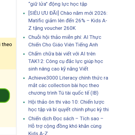
“giữ lửa” động lực học tập
[SIÊU ƯU ĐÃI] Chào năm mới 2026:
Matific giảm lên đến 26% – Kids A-
Z tặng voucher 260K
Chuỗi hội thảo miễn phí: AI Thực
i theo
Chiến Cho Giáo Viên Tiếng Anh
Chấm chữa bài viết với AI trên
TAK12: Công cụ đắc lực giúp học
sinh nâng cao kỹ năng Viết
Achieve3000 Literacy chính thức ra
mắt các collection bài học theo
chương trình Tú tài quốc tế (IB)
2
Hội thảo ôn thi vào 10: Chiến lược
học tập và bí quyết chinh phục kỳ thi
Chiến dịch Đọc sách – Tích sao –
Hỗ trợ cộng đồng khó khăn cùng
Kids A-Z