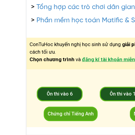
>
Tổng hợp các trò chơi dân gian
>
Phần mềm học toán Matific & St
ConTuHoc khuyến nghị học sinh sử dụng
giải 
cách tối ưu.
Chọn chương trình
và
đăng kí tài khoản miễn
Ôn thi vào 6
Ôn thi vào 
Chứng chỉ Tiếng Anh