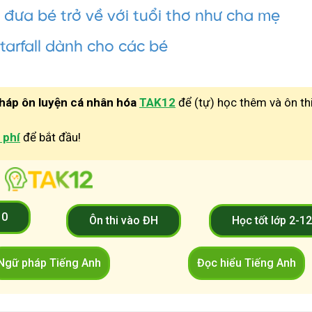
 đưa bé trở về với tuổi thơ như cha mẹ
arfall dành cho các bé
pháp ôn luyện cá nhân hóa
TAK12
để (tự) học thêm và ôn th
 phí
để bắt đầu!
10
Ôn thi vào ĐH
Học tốt lớp 2-1
Ngữ pháp Tiếng Anh
Đọc hiểu Tiếng Anh