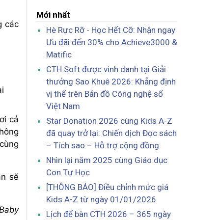
Mới nhất
g các
Hè Rực Rỡ - Học Hết Cỡ: Nhận ngay
Ưu đãi đến 30% cho Achieve3000 &
Matific
CTH Soft được vinh danh tại Giải
thưởng Sao Khuê 2026: Khẳng định
i
vị thế trên Bản đồ Công nghệ số
Việt Nam
ơi cả
Star Donation 2026 cùng Kids A-Z
không
đã quay trở lại: Chiến dịch Đọc sách
 cùng
– Tích sao – Hỗ trợ cộng đồng
Nhìn lại năm 2025 cùng Giáo dục
Con Tự Học
an sẽ
[THÔNG BÁO] Điều chỉnh mức giá
Kids A-Z từ ngày 01/01/2026
 Baby
Lịch để bàn CTH 2026 – 365 ngày