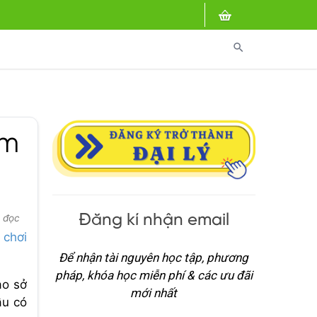
search
àm
Đăng kí nhận email
 đọc
 chơi
Để nhận tài nguyên học tập, phương
pháp, khóa học miễn phí & các ưu đãi
ào sở
mới nhất
ầu có