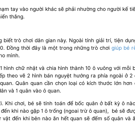
hạm tay vào người khác sẽ phải nhường cho người kế tiế
hiến thắng.
biết trò chơi dân gian này. Ngoài tính giải trí, tiện dụn
-10. Đồng thời đây là một trong những trò chơi
giúp bé r
ho mình.
1 hình chữ nhật và chia hình thành 10 ô vuông với mỗi 
iếp theo vẽ 2 hình bán nguyệt hướng ra phía ngoài ở 2
 quan. Quân quan cần chọn loại có kích thước lớn hơn
dân và 1 quân vào ô quan.
. Khi chơi, bé sẽ tính toán để bốc quân ở bất kỳ ô nà
 đến khi nào gặp 1 ô trống (ngoai trừ ô quan), bé sẽ đư
ư vật đến khi bên nào ăn hết quan sẽ đếm số quân và ă