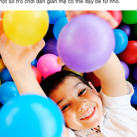
một số trò chơi dân gian mẹ có thể dạy bé từ nhỏ.