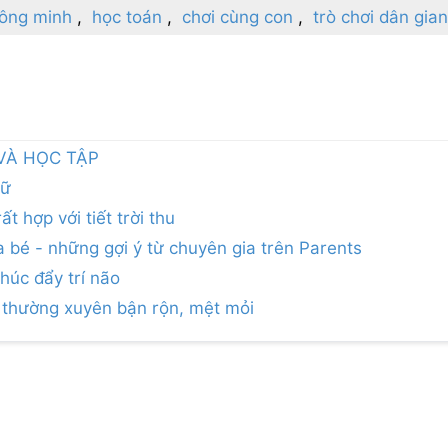
hông minh
học toán
chơi cùng con
trò chơi dân gian
VÀ HỌC TẬP
hữ
t hợp với tiết trời thu
a bé - những gợi ý từ chuyên gia trên Parents
húc đẩy trí não
ẹ thường xuyên bận rộn, mệt mỏi