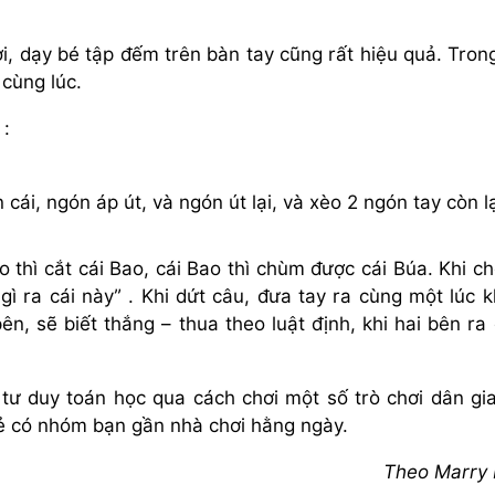
ơi, dạy bé tập đếm trên bàn tay cũng rất hiệu quả. Tron
 cùng lúc.
 :
ái, ngón áp út, và ngón út lại, và xèo 2 ngón tay còn lạ
o thì cắt cái Bao, cái Bao thì chùm được cái Búa. Khi ch
ì ra cái này” . Khi dứt câu, đưa tay ra cùng một lúc 
ên, sẽ biết thắng – thua theo luật định, khi hai bên ra
ẻ tư duy toán học qua cách chơi một số trò chơi dân gi
ẻ có nhóm bạn gần nhà chơi hằng ngày.
Theo Marry