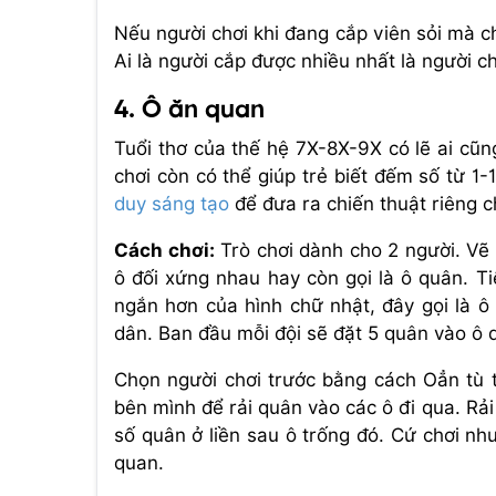
Nếu người chơi khi đang cắp viên sỏi mà c
Ai là người cắp được nhiều nhất là người c
4. Ô ăn quan
Tuổi thơ của thế hệ 7X-8X-9X có lẽ ai cũng 
chơi còn có thể giúp trẻ biết đếm số từ 1
duy sáng tạo
để đưa ra chiến thuật riêng c
Cách chơi:
Trò chơi dành cho 2 người. Vẽ 
ô đối xứng nhau hay còn gọi là ô quân. T
ngắn hơn của hình chữ nhật, đây gọi là ô
dân. Ban đầu mỗi đội sẽ đặt 5 quân vào ô 
Chọn người chơi trước bằng cách Oẳn tù tì
bên mình để rải quân vào các ô đi qua. Rải
số quân ở liền sau ô trống đó. Cứ chơi nh
quan.