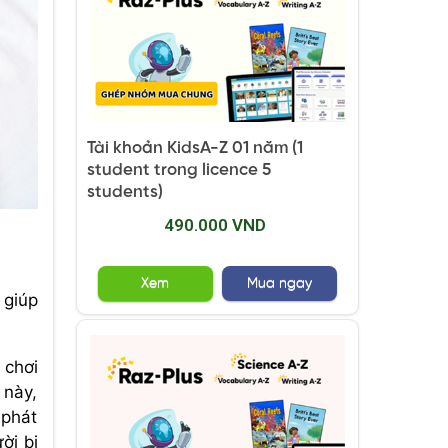
Tài khoản KidsA-Z 01 năm (1
student trong licence 5
students)
490.000 VND
Xem
Mua ngay
 giúp
 chơi
 này,
 phát
ời bị