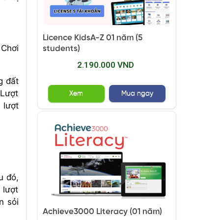
Licence KidsA-Z 01 năm (5
 Chơi
students)
2.190.000 VND
g đất
 Lượt
Xem
Mua ngay
 lượt
u đó,
 lượt
n sỏi
Achieve3000 Literacy (01 năm)