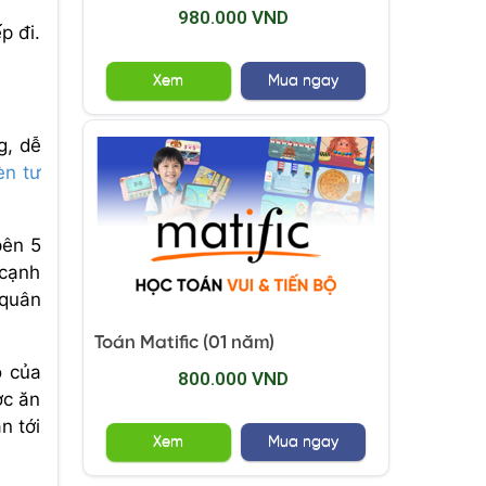
980.000 VND
p đi.
Xem
Mua ngay
g, dễ
èn tư
bên 5
 cạnh
 quân
Toán Matific (01 năm)
o của
800.000 VND
ợc ăn
n tới
Xem
Mua ngay