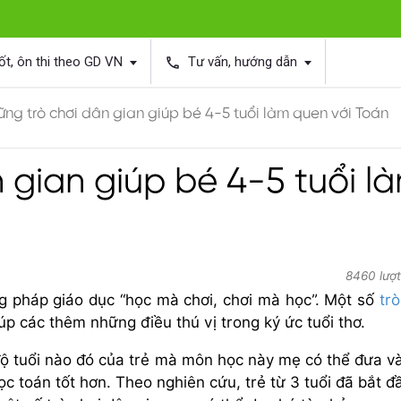
ốt, ôn thi theo GD VN
Tư vấn, hướng dẫn
phone
ng trò chơi dân gian giúp bé 4-5 tuổi làm quen với Toán
 gian giúp bé 4-5 tuổi l
8460 lượt
ng pháp giáo dục “học mà chơi, chơi mà học”. Một số
trò
úp các thêm những điều thú vị trong ký ức tuổi thơ.
độ tuổi nào đó của trẻ mà môn học này mẹ có thể đưa v
ọc toán tốt hơn. Theo nghiên cứu, trẻ từ 3 tuổi đã bắt đ