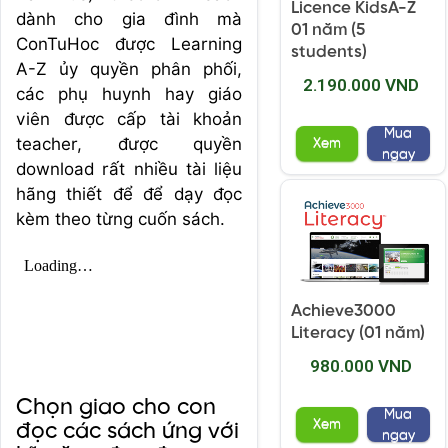
Licence KidsA-Z
dành cho gia đình mà
01 năm (5
ConTuHoc được Learning
students)
A-Z ủy quyền phân phối,
2.190.000 VND
các phụ huynh hay giáo
viên được cấp tài khoản
Mua
teacher, được quyền
Xem
ngay
download rất nhiều tài liệu
hãng thiết để để dạy đọc
kèm theo từng cuốn sách.
Achieve3000
Literacy (01 năm)
980.000 VND
Chọn giao cho con
Mua
Xem
đọc các sách ứng với
ngay