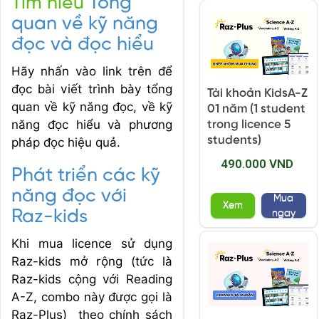
Tìm hiểu
Tổng
quan về kỹ năng
đọc và đọc hiểu
Hãy nhấn vào link trên để
đọc bài viết trình bày tổng
Tài khoản KidsA-Z
quan về kỹ năng đọc, về kỹ
01 năm (1 student
năng đọc hiểu và phương
trong licence 5
students)
pháp đọc hiệu quả.
490.000 VND
Phát triển các kỹ
năng đọc với
Mua
Xem
Raz-kids
ngay
Khi mua licence sử dụng
Raz-kids mở rộng (tức là
Raz-kids cộng với Reading
A-Z, combo này được gọi là
Raz-Plus) theo chính sách