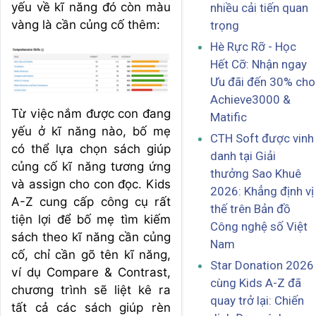
yếu về kĩ năng đó còn màu
nhiều cải tiến quan
vàng là cần củng cố thêm:
trọng
Hè Rực Rỡ - Học
Hết Cỡ: Nhận ngay
Ưu đãi đến 30% cho
Achieve3000 &
Từ việc nắm được con đang
Matific
yếu ở kĩ năng nào, bố mẹ
CTH Soft được vinh
có thể lựa chọn sách giúp
danh tại Giải
củng cố kĩ năng tương ứng
thưởng Sao Khuê
và assign cho con đọc. Kids
2026: Khẳng định vị
A-Z cung cấp công cụ rất
thế trên Bản đồ
tiện lợi để bố mẹ tìm kiếm
Công nghệ số Việt
sách theo kĩ năng cần củng
Nam
cố, chỉ cần gõ tên kĩ năng,
Star Donation 2026
ví dụ Compare & Contrast,
cùng Kids A-Z đã
chương trình sẽ liệt kê ra
quay trở lại: Chiến
tất cả các sách giúp rèn