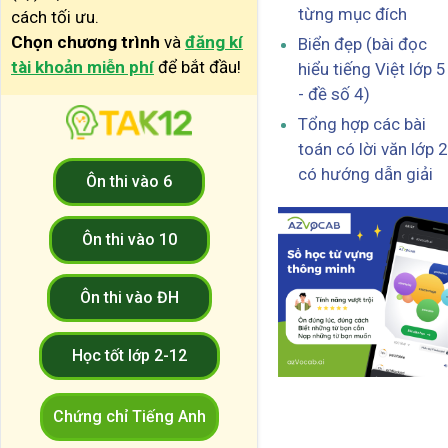
từng mục đích
cách tối ưu.
Chọn chương trình
và
đăng kí
Biển đẹp (bài đọc
tài khoản miễn phí
để bắt đầu!
hiểu tiếng Việt lớp 5
- đề số 4)
Tổng hợp các bài
toán có lời văn lớp 2
có hướng dẫn giải
Ôn thi vào 6
Ôn thi vào 10
Ôn thi vào ĐH
Học tốt lớp 2-12
Chứng chỉ Tiếng Anh