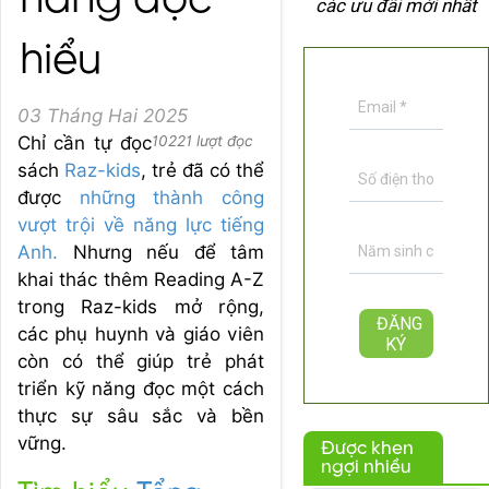
năng đọc
các ưu đãi mới nhất
hiểu
03 Tháng Hai 2025
Chỉ cần tự đọc
10221 lượt đọc
sách
Raz-kids
, trẻ đã có thể
được
những thành công
vượt trội về năng lực tiếng
Anh.
Nhưng nếu để tâm
khai thác thêm Reading A-Z
trong Raz-kids mở rộng,
các phụ huynh và giáo viên
còn có thể giúp trẻ phát
triển kỹ năng đọc một cách
thực sự sâu sắc và bền
vững.
Được khen
ngợi nhiều