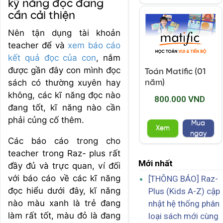
kỹ năng đọc đang
cần cải thiện
Nên tận dụng tài khoản
teacher để và
xem báo cáo
kết quả đọc của con
, nắm
được gần đây con mình đọc
Toán Matific (01
sách có thường xuyên hay
năm)
không, các kĩ năng đọc nào
800.000 VND
đang tốt, kĩ năng nào cần
phải củng cố thêm.
Mua
Xem
ngay
Các báo cáo trong cho
teacher trong Raz- plus rất
Mới nhất
đầy đủ và trực quan, ví đối
với báo cáo về các kĩ năng
[THÔNG BÁO] Raz-
đọc hiểu dưới đây, kĩ năng
Plus (Kids A-Z) cập
nào màu xanh là trẻ đang
nhật hệ thống phân
làm rất tốt, màu đỏ là đang
loại sách mới cùng