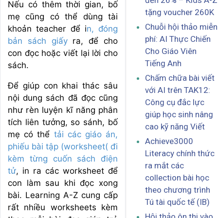
đến 26% – Kids A-Z
Nếu có thêm thời gian, bố
tặng voucher 260K
mẹ cũng có thể dùng tài
Chuỗi hội thảo miễn
khoản teacher để i
n, đóng
phí: AI Thực Chiến
bản sách giấy
ra, để cho
Cho Giáo Viên
con đọc hoặc viết lại lời cho
Tiếng Anh
sách.
Chấm chữa bài viết
Để giúp con khai thác sâu
với AI trên TAK12:
nội dung sách đã đọc cũng
Công cụ đắc lực
như rèn luyện kĩ năng phân
giúp học sinh nâng
tích liên tưởng, so sánh, bố
cao kỹ năng Viết
mẹ có thể
tải các giáo án,
Achieve3000
phiếu bài tập (worksheet( đi
Literacy chính thức
kèm từng cuốn sách điện
ra mắt các
tử
, in ra các worksheet để
collection bài học
con làm sau khi đọc xong
theo chương trình
bài. Learning A-Z cung cấp
Tú tài quốc tế (IB)
rất nhiều worksheets kèm
Hội thảo ôn thi vào