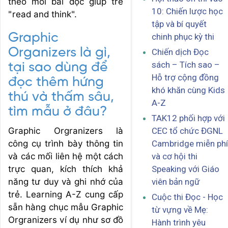
theo mỗi bài đọc giúp trẻ
10: Chiến lược học
"read and think".
tập và bí quyết
Graphic
chinh phục kỳ thi
Organizers là gì,
Chiến dịch Đọc
sách – Tích sao –
tại sao dùng để
Hỗ trợ cộng đồng
đọc thêm hứng
khó khăn cùng Kids
thú và thấm sâu,
A-Z
tìm mẫu ở đâu?
TAK12 phối hợp với
CEC tổ chức ĐGNL
Graphic Orgranizers là
Cambridge miễn phí
công cụ trình bày thông tin
và cơ hội thi
và các mối liên hệ một cách
Speaking với Giáo
trực quan, kích thích khả
viên bản ngữ
năng tư duy và ghi nhớ của
trẻ. Learning A-Z cung cấp
Cuộc thi Đọc - Học
sẵn hàng chục mẫu Graphic
từ vựng về Mẹ:
Orgranizers ví dụ như sơ đồ
Hành trình yêu