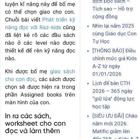
dịch Đọc sách –
luyện kĩ năng này để bố mẹ
Tích sao – Hỗ trợ
có thể chọn giao cho con.
cộng đồng
Chuỗi bài viết
Phát triển kỹ
Nhìn lại năm 2025
năng đọc với Raz-kids
cũng
cùng Giáo dục Con
đã liệt kê rõ các đầu sách
Tự Học
nào ở các level nào được
[THÔNG BÁO] Điều
thiết kế để rèn kỹ năng đọc
chỉnh mức giá Kids
nào.
A-Z từ ngày
Khi được bố mẹ
giao sách
01/01/2026
cho con đọc
, các sách được
Lịch để bàn CTH
chọn sẽ được hiện ra trong
2026 – 365 ngày
phần Assigned books trên
“giữ lửa” động lực
màn hình của con.
học tập
[SIÊU ƯU ĐÃI] Chào
In ra các sách,
worksheet cho con
năm mới 2026:
đọc và làm thêm
Matific giảm lên