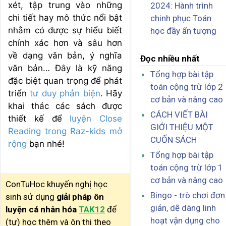
xét, tập trung vào những
2024: Hành trình
chi tiết hay mô thức nổi bật
chinh phục Toán
nhằm có được sự hiểu biết
học đầy ấn tượng
chính xác hơn và sâu hơn
về dạng văn bản, ý nghĩa
Đọc nhiều nhất
văn bản… Đây là kỹ năng
Tổng hợp bài tập
đặc biệt quan trọng để phát
toán cộng trừ lớp 2
triển
tư duy phản biện
. Hãy
cơ bản và nâng cao
khai thác các sách được
CÁCH VIẾT BÀI
thiết kế để
luyện Close
GIỚI THIỆU MỘT
Reading trong Raz-kids mở
CUỐN SÁCH
rộng
bạn nhé!
Tổng hợp bài tập
toán cộng trừ lớp 1
cơ bản và nâng cao
ConTuHoc khuyến nghị học
Bingo - trò chơi đơn
sinh sử dụng
giải pháp ôn
giản, dễ dàng linh
luyện cá nhân hóa
TAK12
để
hoạt vận dụng cho
(tự) học thêm và ôn thi theo