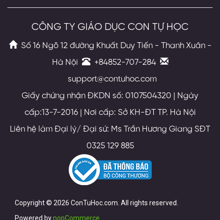
CÔNG TY GIÁO DỤC CON TỰ HỌC
Số 16 Ngõ 12 đường Khuất Duy Tiến - Thanh Xuân -
Hà Nội
+84852-707-284
support@contuhoc.com
Giấy chứng nhận ĐKDN số: 0107504320 | Ngày
cấp:13-7-2016 | Nơi cấp: Sở KH-ĐT TP. Hà Nội
Liên hệ làm Đại lý/ Đại sứ: Ms Trần Hương Giang SĐT
0325 129 885
Copyright © 2026 ConTuHoc.com. All rights reserved.
Powered by
nopCommerce